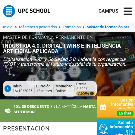
CAMPUS
Inicio
>
Másteres y posgrados
>
Formación
>
Máster de formación permanente en Industria 4.0. Digital Twins e Inteligencia Artificial Aplicada
MÁSTER DE FORMACIÓN PERMANENTE EN
INDUSTRIA 4.0. DIGITAL TWINS E INTELIGENCIA
ARTIFICIAL APLICADA
Digitalización 360° y Sociedad 5.0. Lidera la convergencia
IT/OT y transforma el futuro industrial de tu organización.
Precio
Inicio
Duración
Modalidad
8.500€
16/10/2026
12 meses
Online
7.650€
Sesión
informativa
10% DE DESCUENTO
EN LA MATRÍCULA
HASTA EL 10 DE
14-09-2026
SEPTIEMBRE
en línea
Solicita
información
PRESENTACIÓN
o la