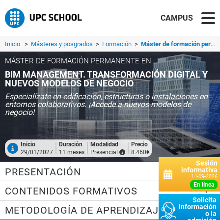
CAMPUS
Inicio
>
Másteres y posgrados
>
Formación
>
Máster de formación permanente en BIM Management. Transformación Digital y Nuevos Modelos de Negocio
MÁSTER DE FORMACIÓN PERMANENTE EN
BIM MANAGEMENT. TRANSFORMACIÓN DIGITAL Y
NUEVOS MODELOS DE NEGOCIO
Especialízate en edificación, estructuras o instalaciones en
entornos colaborativos. ¡Accede a nuevos modelos de
negocio!
Inicio
Duración
Modalidad
Precio
29/01/2027
11 meses
Presencial
8.460€
Sesión
PRESENTACIÓN
informativa
14-09-2026
en línea
CONTENIDOS FORMATIVOS
Solicita
información
METODOLOGÍA DE APRENDIZAJE
o la