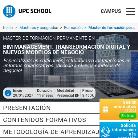
CAMPUS
Inicio
>
Másteres y posgrados
>
Formación
>
Máster de formación permanente en BIM Management. Transformación Digital y Nuevos Modelos de Negocio
MÁSTER DE FORMACIÓN PERMANENTE EN
BIM MANAGEMENT. TRANSFORMACIÓN DIGITAL Y
NUEVOS MODELOS DE NEGOCIO
Especialízate en edificación, estructuras o instalaciones en
entornos colaborativos. ¡Accede a nuevos modelos de
negocio!
Inicio
Duración
Modalidad
Precio
29/01/2027
11 meses
Presencial
8.460€
Sesión
PRESENTACIÓN
informativa
14-09-2026
en línea
CONTENIDOS FORMATIVOS
Solicita
información
METODOLOGÍA DE APRENDIZAJE
o la