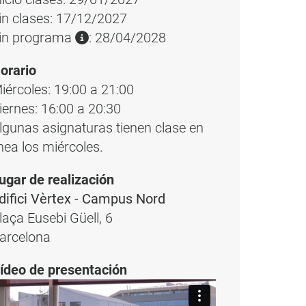
in clases: 17/12/2027
in programa
: 28/04/2028
orario
iércoles: 19:00 a 21:00
iernes: 16:00 a 20:30
lgunas asignaturas tienen clase en
ínea los miércoles.
ugar de realización
difici Vèrtex - Campus Nord
laça Eusebi Güell, 6
arcelona
ídeo de presentación