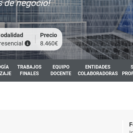
 de negocio!
odalidad
Precio
resencial
8.460€
GÍA
TRABAJOS
EQUIPO
ENTIDADES
IZAJE
FINALES
DOCENTE
COLABORADORAS
PRO
F
I