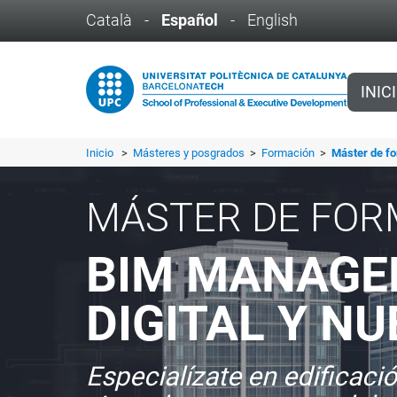
Català
-
Español
-
English
INIC
Inicio
>
Másteres y posgrados
>
Formación
>
Máster de f
MÁSTER DE FOR
BIM MANAGE
DIGITAL Y N
Especialízate en edificaci