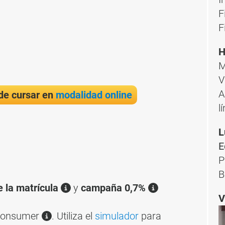
F
F
H
M
V
A
de cursar en
modalidad online
l
L
E
P
B
e la matrícula
y
campaña 0,7%
V
 Consumer
. Utiliza el
simulador
para