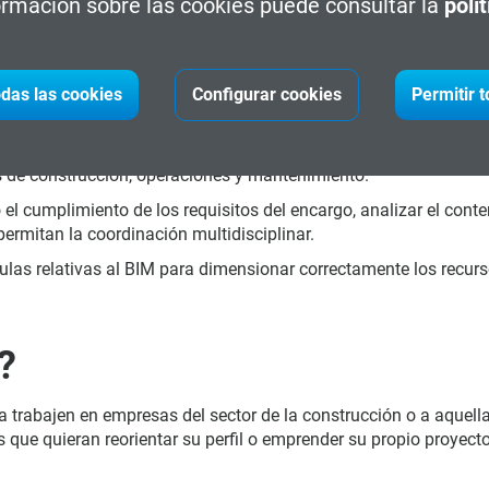
rmación sobre las cookies puede consultar la
polí
das las cookies
Configurar cookies
Permitir 
ógicos de la metodología BIM, y saber aplicarla y transmitirla.
o instalaciones.
 de construcción, operaciones y mantenimiento.
 el cumplimiento de los requisitos del encargo, analizar el con
rmitan la coordinación multidisciplinar.
sulas relativas al BIM para dimensionar correctamente los recur
?
a trabajen en empresas del sector de la construcción o a aquell
que quieran reorientar su perfil o emprender su propio proyecto