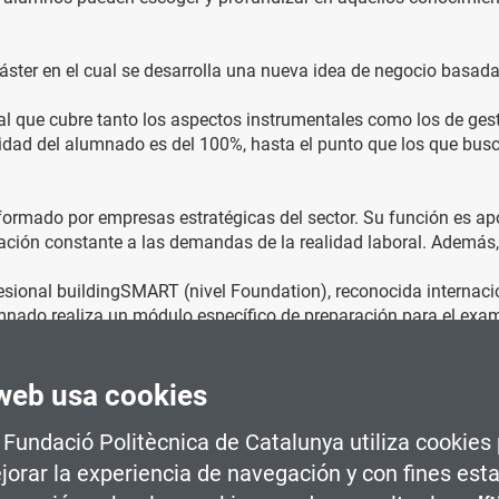
áster en el cual se desarrolla una nueva idea de negocio basad
l que cubre tanto los aspectos instrumentales como los de ges
idad del alumnado es del 100%, hasta el punto que los que busc
formado por empresas estratégicas del sector. Su función es ap
ción constante a las demandas de la realidad laboral. Además, o
fesional buildingSMART (nivel Foundation), reconocida internac
umnado realiza un módulo específico de preparación para el exam
web usa cookies
a Fundació Politècnica de Catalunya utiliza cookies
jorar la experiencia de navegación y con fines esta