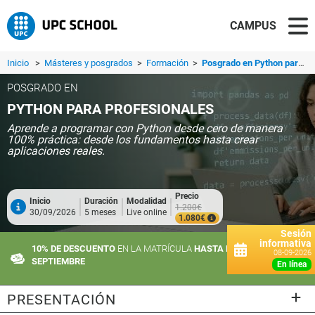
CAMPUS
Inicio
>
Másteres y posgrados
>
Formación
>
Posgrado en Python para Profesionales
POSGRADO EN
PYTHON PARA PROFESIONALES
Aprende a programar con Python desde cero de manera
100% práctica: desde los fundamentos hasta crear
aplicaciones reales.
Precio
Inicio
Duración
Modalidad
1.200€
30/09/2026
5 meses
Live online
1.080€
Sesión
informativa
10% DE DESCUENTO
EN LA MATRÍCULA
HASTA EL 10 DE
08-09-2026
SEPTIEMBRE
en línea
PRESENTACIÓN