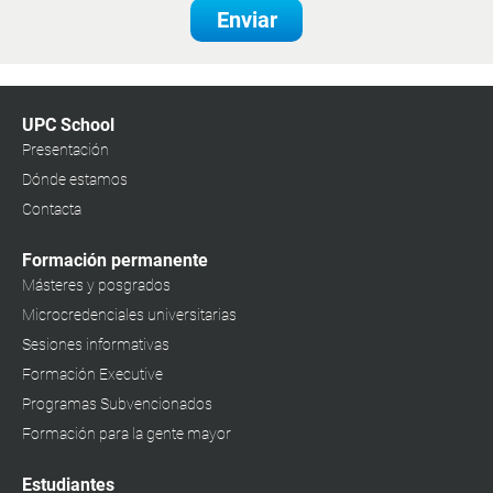
Enviar
UPC School
Presentación
Dónde estamos
Contacta
Formación permanente
Másteres y posgrados
Microcredenciales universitarias
Sesiones informativas
Formación Executive
Programas Subvencionados
Formación para la gente mayor
Estudiantes