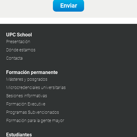
Enviar
UPC School
Presentación
Dónde estamos
Contacta
Formación permanente
Másteres y posgrados
Microcredenciales universitarias
Sesiones informativas
Formación Executive
Programas Subvencionados
Formación para la gente mayor
Estudiantes