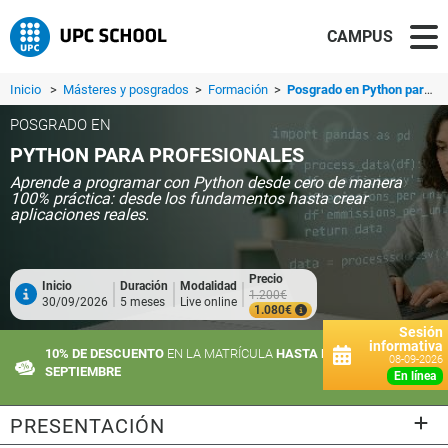
CAMPUS
Inicio
>
Másteres y posgrados
>
Formación
>
Posgrado en Python para Profesionales
POSGRADO EN
PYTHON PARA PROFESIONALES
Aprende a programar con Python desde cero de manera
100% práctica: desde los fundamentos hasta crear
aplicaciones reales.
Precio
Inicio
Duración
Modalidad
1.200€
30/09/2026
5 meses
Live online
1.080€
Sesión
informativa
10% DE DESCUENTO
EN LA MATRÍCULA
HASTA EL 10 DE
08-09-2026
SEPTIEMBRE
en línea
PRESENTACIÓN