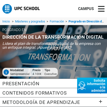
CAMPUS
Inicio
>
Másteres y posgrados
>
Formación
>
Posgrado en Dirección de la Transformación Digital
POSGRADO EN
DIRECCIÓN DE LA TRANSFORMACIÓN DIGITAL
Lidera el plan de transformación digital de tu empresa con
un enfoque integral. ¡Apuesta por la UPC!
Modalidad
Precio
Tipo
Semipresencial
4.100€
Executive
Solicita
PRESENTACIÓN
información
o la
admisión
CONTENIDOS FORMATIVOS
METODOLOGÍA DE APRENDIZAJE