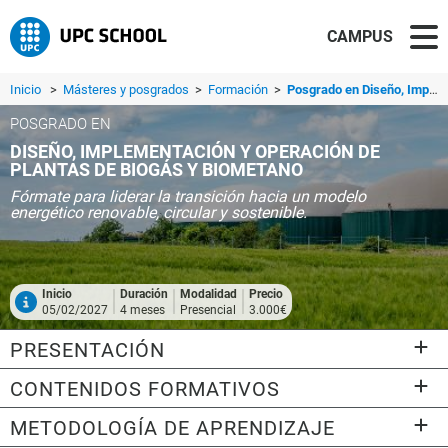
CAMPUS
Inicio
>
Másteres y posgrados
>
Formación
>
Posgrado en Diseño, Implementación y Operación de Plantas de Biogás y Biometano
POSGRADO EN
DISEÑO, IMPLEMENTACIÓN Y OPERACIÓN DE
PLANTAS DE BIOGÁS Y BIOMETANO
Fórmate para liderar la transición hacia un modelo
energético renovable, circular y sostenible.
Inicio
Duración
Modalidad
Precio
05/02/2027
4 meses
Presencial
3.000€
PRESENTACIÓN
CONTENIDOS FORMATIVOS
METODOLOGÍA DE APRENDIZAJE