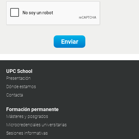
Enviar
UPC School
Presentación
Dónde estamos
Contacta
Formación permanente
Másteres y posgrados
Microcredenciales universitarias
Sesiones informativas