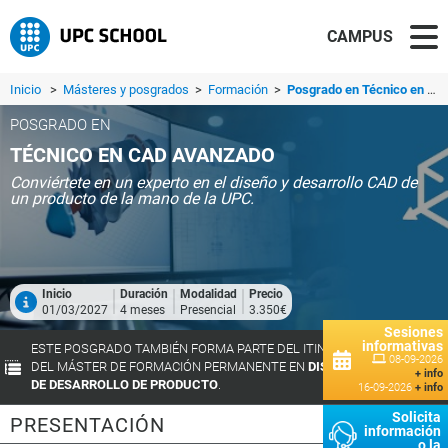
CAMPUS
Inicio
>
Másteres y posgrados
>
Formación
>
Posgrado en Técnico en CAD Avanzado
POSGRADO EN
TÉCNICO EN CAD AVANZADO
Conviértete en un experto en el diseño y desarrollo CAD de
un producto de la mano de la UPC.
Inicio
Duración
Modalidad
Precio
01/03/2027
4 meses
Presencial
3.350€
Sesiones
informativas
ESTE POSGRADO TAMBIÉN FORMA PARTE DEL ITINERARIO FORMATIVO
08-09-2026
DEL MÁSTER DE FORMACIÓN PERMANENTE EN
DISEÑO E INGENIERÍA
+ info
DE DESARROLLO DE PRODUCTO
.
16-09-2026
+ info
Solicita
PRESENTACIÓN
información
o la