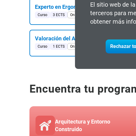
El sitio web de l
Experto en Ergonomía
terceros para me
Curso
3 ECTS
Online
#Salud Laboral & PRL
#Busin
obtener más info
Valoración del Ambiente Térmico: Métod
Rechazar to
Curso
1 ECTS
Online
#Salud Laboral & PRL
#Busin
Encuentra tu progra
Arquitectura y Entorno
Construido