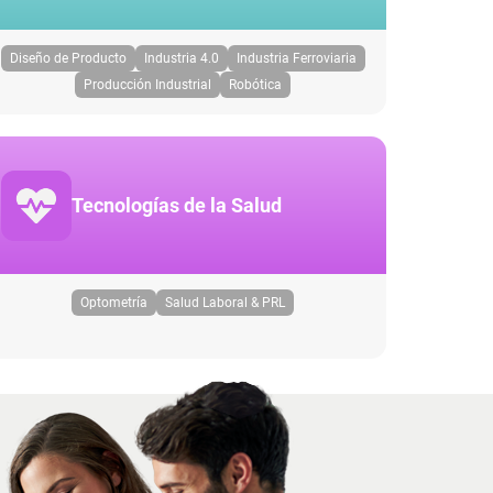
Diseño de Producto
Industria 4.0
Industria Ferroviaria
Producción Industrial
Robótica
Tecnologías de la Salud
Optometría
Salud Laboral & PRL