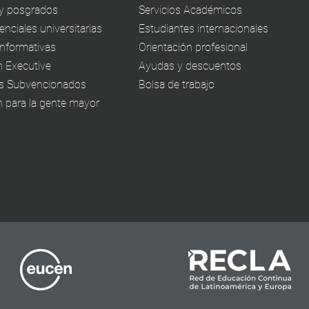
y posgrados
Servicios Académicos
nciales universitarias
Estudiantes internacionales
informativas
Orientación profesional
 Executive
Ayudas y descuentos
s Subvencionados
Bolsa de trabajo
 para la gente mayor