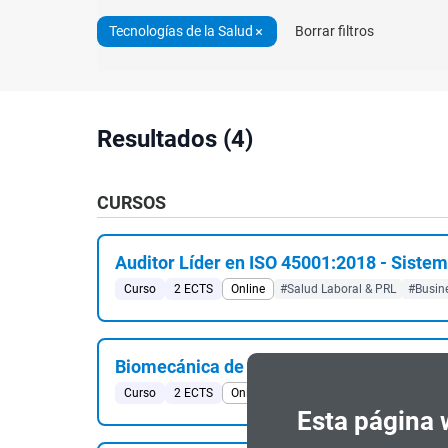
Tecnologías de la Salud
Borrar filtros
Resultados (4)
CURSOS
Auditor Líder en ISO 45001:2018 - Siste
Curso
2 ECTS
Online
#Salud Laboral & PRL
#Busin
Biomecánica de la Columna y Extremidad 
Curso
2 ECTS
Online
#Salud Laboral & PRL
Esta página 