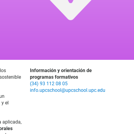
los
Información y orientación de
sostenible
programas formativos
(34) 93 112 08 05
info.upcschool@upcschool.upc.edu
 un
 y el
 aplicada,
orales