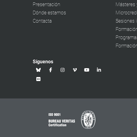
Presentación
Másteres 
Dónde estamos
Microcrede
Contacta
Sesiones 
Formación
Programa
Formación
Síguenos