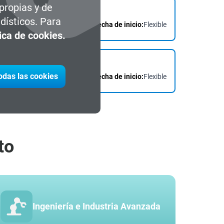
 propias y de
dísticos. Para
Fecha de inicio:
Flexible
tica de cookies.
todas las cookies
Fecha de inicio:
Flexible
to
Ingeniería e Industria Avanzada