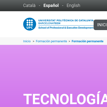
Català
-
Español
-
English
INIC
Inicio
>
Formación permanente
>
Formación permanente
TECNOLOGÍA