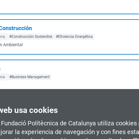
 Construcción
ona
#Construcción Sostenible
#Eficiencia Energética
ón Ambiental
a
ona
#Business Management
web usa cookies
gente
#Eficiencia Energética
a Fundació Politècnica de Catalunya utiliza cookies
idad Activa
jorar la experiencia de navegación y con fines esta