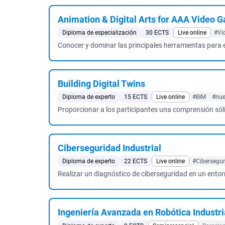
Animation & Digital Arts for AAA Video 
Diploma de especialización
30 ECTS
Live online
#Vi
Conocer y dominar las principales herramientas para e
Building Digital Twins
Diploma de experto
15 ECTS
Live online
#BIM
#nue
Proporcionar a los participantes una comprensión sóli
Ciberseguridad Industrial
Diploma de experto
22 ECTS
Live online
#Cibersegu
Realizar un diagnóstico de ciberseguridad en un entorn
Ingeniería Avanzada en Robótica Industri