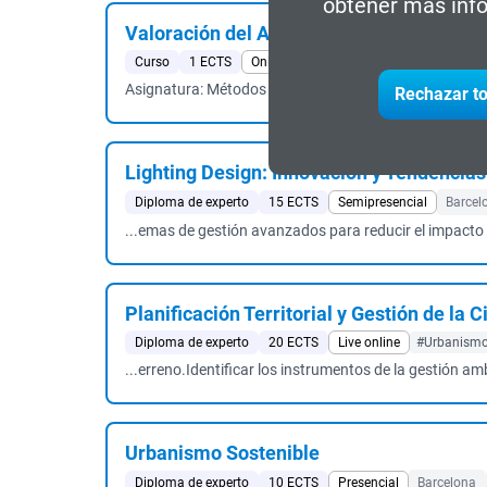
obtener más info
Valoración del Ambiente Térmico: Métod
Curso
1 ECTS
Online
#Salud Laboral & PRL
#Busin
Asignatura: Métodos de evaluación del ambiente térmic
Rechazar to
Lighting Design: Innovación y Tendencias
Diploma de experto
15 ECTS
Semipresencial
Barcel
...emas de gestión avanzados para reducir el impacto 
Planificación Territorial y Gestión de la 
Diploma de experto
20 ECTS
Live online
#Urbanismo 
...erreno.Identificar los instrumentos de la gestión ambi
Urbanismo Sostenible
Diploma de experto
10 ECTS
Presencial
Barcelona