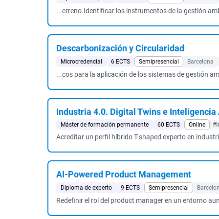
...erreno.Identificar los instrumentos de la gestión ambi
Descarbonización y Circularidad
Microcredencial
6 ECTS
Semipresencial
Barcelona
...cos para la aplicación de los sistemas de gestión am
Industria 4.0. Digital Twins e Inteligencia 
Máster de formación permanente
60 ECTS
Online
#I
Acreditar un perfil híbrido T-shaped experto en industr
AI-Powered Product Management
Diploma de experto
9 ECTS
Semipresencial
Barcelo
Redefinir el rol del product manager en un entorno aum