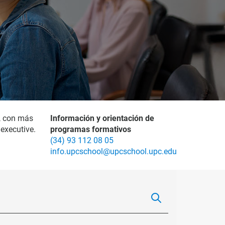
, con más
Información y orientación de
executive.
programas formativos
(34) 93 112 08 05
info.upcschool@upcschool.upc.edu