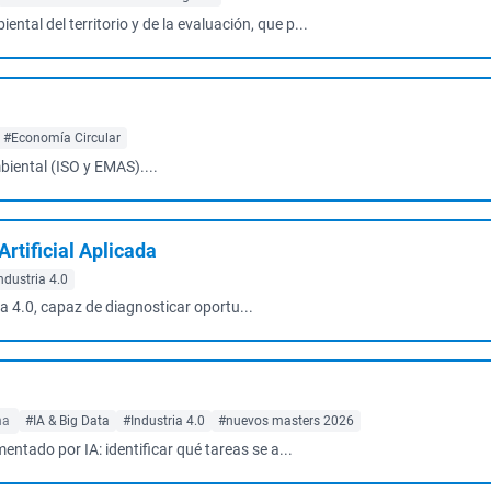
ental del territorio y de la evaluación, que p...
#Economía Circular
biental (ISO y EMAS)....
Artificial Aplicada
ndustria 4.0
ia 4.0, capaz de diagnosticar oportu...
na
#IA & Big Data
#Industria 4.0
#nuevos masters 2026
entado por IA: identificar qué tareas se a...