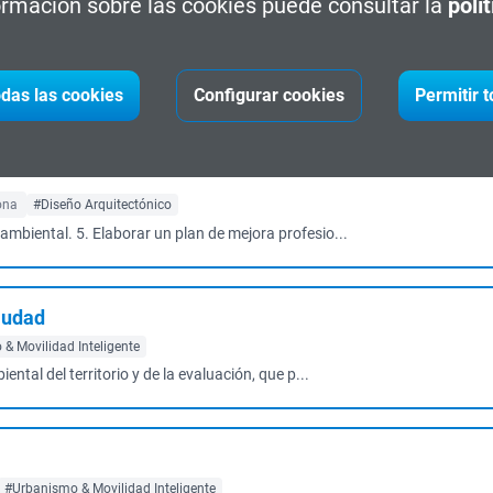
rmación sobre las cookies puede consultar la
polí
os
ess Management
o en exteriores e interiores
das las cookies
Configurar cookies
Permitir 
ona
#Diseño Arquitectónico
ambiental. 5. Elaborar un plan de mejora profesio...
Ciudad
& Movilidad Inteligente
ental del territorio y de la evaluación, que p...
#Urbanismo & Movilidad Inteligente