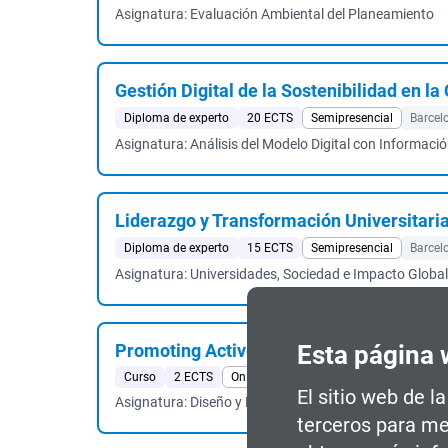
Asignatura: Evaluación Ambiental del Planeamiento
Gestión Digital de la Sostenibilidad en la
Diploma de experto
20 ECTS
Semipresencial
Barcel
Asignatura: Análisis del Modelo Digital con Informaci
Liderazgo y Transformación Universitari
Diploma de experto
15 ECTS
Semipresencial
Barcel
Asignatura: Universidades, Sociedad e Impacto Global
Promoting Active Cities in Europe (PACE)
Esta página 
Curso
2 ECTS
Online
#Urbanismo & Movilidad Inteli
El sitio web de l
Asignatura: Diseño y Evaluación de Sistemas de Movil
terceros para me