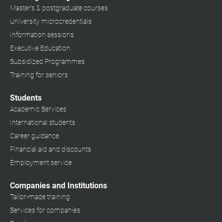
Master's & postgraduate courses
University microcredentials
Information sessions
Executive Education
Subsidized Programmes
Training for seniors
Students
Academic Services
International students
Career guidance
Financial aid and discounts
Employment service
Companies and Institutions
Tailor-made training
Services for companies