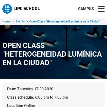
CAMPUS
Home
>
Events
>
Open Class "Heterogeneidad Lumínica en la Ciudad"
OPEN CLASS
"HETEROGENEIDAD LUMÍNICA
EN LA CIUDAD"
Date:
Thursday 17-09-2020
Class schedule:
6:00 pm to 7:00 pm
Location:
Online