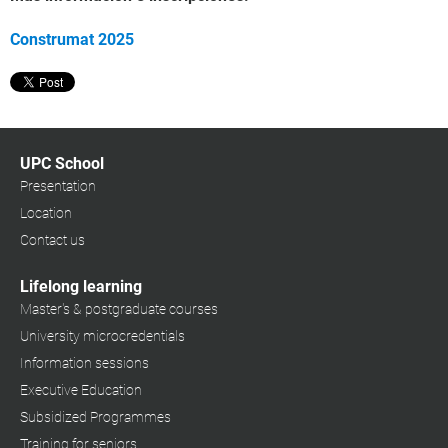
Construmat 2025
UPC School
Presentation
Location
Contact us
Lifelong learning
Master's & postgraduate courses
University microcredentials
Information sessions
Executive Education
Subsidized Programmes
Training for seniors