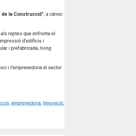
 de la Construcció”
, a càrrec
 als reptes que enfronta el
impressió d’edificis i
ular i prefabricada,
living
i i l’emprenedoria al sector
cció
,
emprenedoria
,
Innovació
,