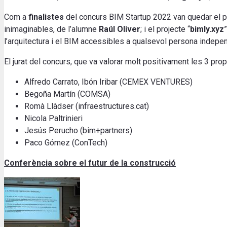
Com a
finalistes
del concurs BIM Startup 2022 van quedar el pr
inimaginables, de l’alumne
Raúl Oliver
; i el projecte “
bimly.xyz
l’arquitectura i el BIM accessibles a qualsevol persona indep
El jurat del concurs, que va valorar molt positivament les 3 p
Alfredo Carrato, Ibón Iribar (CEMEX VENTURES)
Begoña Martín (COMSA)
Romà Llàdser (infraestructures.cat)
Nicola Paltrinieri
Jesús Perucho (bim+partners)
Paco Gómez (ConTech)
Conferència sobre el futur de la construcció