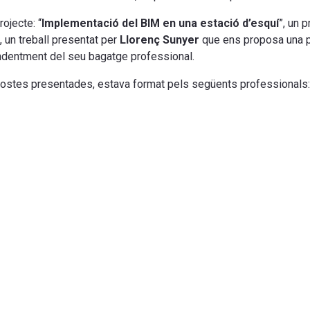
ojecte: “
Implementació del BIM en una estació d’esquí
”, un 
”, un treball presentat per
Llorenç Sunyer
que ens proposa una pl
endentment del seu bagatge professional.
ropostes presentades, estava format pels següents professionals: