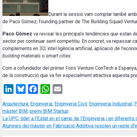
Durant la sessió vam comptar també amb
de Paco Gómez, founding partner de The Building Squad Ventu
Paco Gómez
va revisar les principals tendències que estan def
sector per continuar sent competitiu. En concret, va repassar ca
complements en 3D, intel·ligència artificial, aplicació de l’econo
building materials
o
smart cities
.
Com a cofundador del primer Fons Venture ConTech a Espanya, 
de la construcció que va fer especialment atractiva aquesta pr
LinkedIn
Bluesky
Facebook
WhatsApp
Email
Categories
Arquitectura
,
Enginyeria
,
Enginyeria Civil
,
Enginyeria Industrial
,
P
màster BIM
,
premi BIM Startup
La UPC, líder a l’Estat en el camp de l’Enginyeria i en diferent
Alumnes del màster en Fabricació Additiva resolen un repte d’