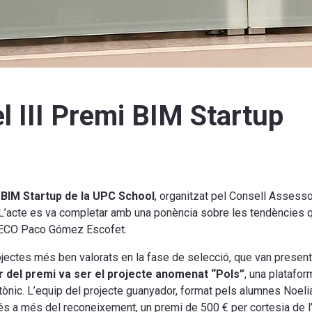
el III Premi BIM Startup
i BIM Startup de la UPC School
, organitzat pel Consell Assess
 L’acte es va completar amb una ponència sobre les tendències qu
r AECO Paco Gómez Escofet.
ojectes més ben valorats en la fase de selecció, que van presentar
r del premi va ser el projecte anomenat “Pols”
, una platafo
tectònic. L’equip del projecte guanyador, format pels alumnes Noel
és a més del reconeixement, un premi de 500 € per cortesia de 