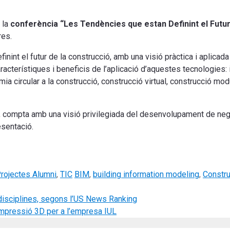
 la
conferència “Les Tendències que estan Definint el Futur
res.
inint el futur de la construcció, amb una visió pràctica i aplicada
racterístiques i beneficis de l’aplicació d’aquestes tecnologies: 
mia circular a la construcció, construcció virtual, construcció mod
compta amb una visió privilegiada del desenvolupament de negoc
esentació.
Tags
rojectes Alumni
,
TIC
BIM
,
building information modeling
,
Constru
s disciplines, segons l’US News Ranking
impressió 3D per a l’empresa IUL