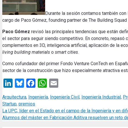
Durante la sesión contamos también con 
cargo
de Paco Gómez, founding partner de The Building Squad 
Paco Gómez
revisó las principales tendencias que están defin
el sector para seguir siendo competitivo.
En concreto, repasó c
complementos en 3D, inteligencia artificial, aplicación de la ec
living building materials
o
smart cities
.
Como cofundador del primer Fondo Venture ConTech en Españ
sector de la construcción que hizo especialmente atractiva es
LinkedIn
Bluesky
Facebook
WhatsApp
Email
Categories
Arquitectura
,
Ingeniería
,
Ingeniería Civil
,
Ingeniería Industrial
,
Pr
Startup
,
premios
La UPC, líder en el Estado en el campo de la Ingeniería y en d
Alumnos del máster en Fabricación Aditiva resuelven un reto 