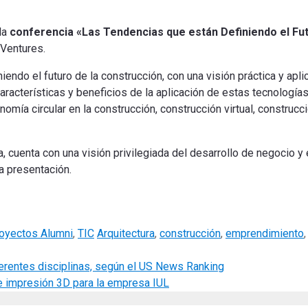
la
conferencia «Las Tendencias que están Definiendo el Fut
Ventures.
iendo el futuro de la construcción, con una visión práctica y apl
aracterísticas y beneficios de la aplicación de estas tecnologías
onomía circular en la construcción, construcción virtual, construc
a,
cuenta con una visión privilegiada del desarrollo de negocio y
ta presentación
.
Tags
oyectos Alumni
,
TIC
Arquitectura
,
construcción
,
emprendimiento
iferentes disciplinas, según el US News Ranking
de impresión 3D para la empresa IUL