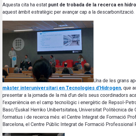
Aquesta cita ha estat
punt de trobada de la recerca en hidr
aquest àmbit estratègic per avançar cap a la descarbonització.
Una de les grans apo
màster interuniversitari en Tecnologies d’Hidrogen
, que a
presentar a la jornada de la mà d’un dels seus coordinadors ac
l’experiència en el camp tecnològic i energètic de Repsol-Petron
Basc/Euskal Herriko Unibertsitatea, Universitat Politècnica de C
formatius i de recerca més: el Centre Integrat de Formació Profe
Barcelona, ​​el Centre Públic Integrat de Formació Professional 