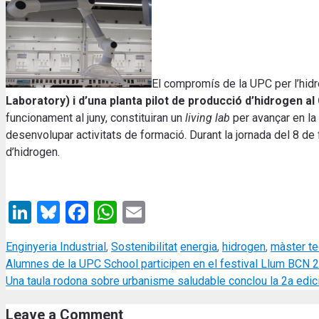
El compromís de la UPC per l’hidr
Laboratory) i d’una planta pilot de producció d’hidrogen 
funcionament al juny, constituiran un
living lab
per avançar en la 
desenvolupar activitats de formació. Durant la jornada del 8 de 
d’hidrogen.
LinkedIn
Bluesky
Facebook
WhatsApp
Email
Categories
Tags
Enginyeria Industrial
,
Sostenibilitat
energia
,
hidrogen
,
màster te
Alumnes de la UPC School participen en el festival Llum BCN 
Una taula rodona sobre urbanisme saludable conclou la 2a edic
Leave a Comment