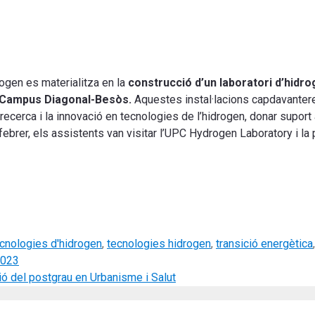
ogen es materialitza en la
construcció d’un laboratori d’hid
al Campus Diagonal-Besòs.
Aquestes instal·lacions capdavantere
recerca i la innovació en tecnologies de l’hidrogen, donar suport al
febrer, els assistents van visitar l’UPC Hydrogen Laboratory i la 
cnologies d'hidrogen
,
tecnologies hidrogen
,
transició energètica
2023
ió del postgrau en Urbanisme i Salut