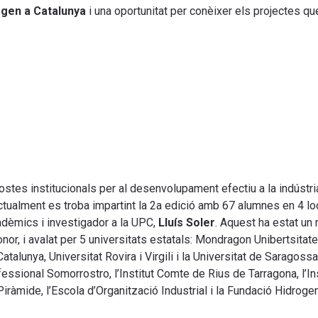
ogen a Catalunya
i una oportunitat per conèixer els projectes q
stes institucionals per al desenvolupament efectiu a la indústri
ctualment es troba impartint la 2a edició amb 67 alumnes en 4 lo
adèmics i investigador a la UPC,
Lluís Soler
. Aquest ha estat un
or, i avalat per 5 universitats estatals: Mondragon Unibertsitate
atalunya, Universitat Rovira i Virgili i la Universitat de Saragos
ssional Somorrostro, l’Institut Comte de Rius de Tarragona, l’Ins
Piràmide, l’Escola d’Organització Industrial i la Fundació Hidroge