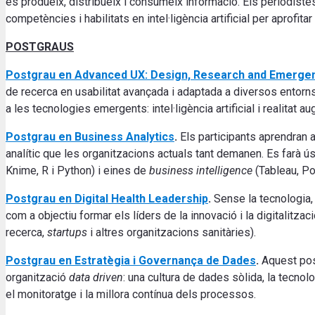
es produeix, distribueix i consumeix informació.
Els periodiste
competències i habilitats en intel·ligència artificial per aprofit
POSTGRAUS
Postgrau en Advanced UX: Design, Research and Emerge
de recerca en usabilitat avançada i adaptada a diversos entorns
a les tecnologies emergents: intel·ligència artificial i realitat au
Postgrau en Business Analytics
.
Els participants aprendran a
analític que les organitzacions actuals tant demanen. Es farà 
Knime, R i Python) i eines de
business intelligence
(Tableau, Po
Postgrau en Digital Health Leadership
.
Sense la tecnologia, 
com a objectiu formar els líders de la innovació i la digitalitz
recerca,
startups
i altres organitzacions sanitàries).
Postgrau en Estratègia i Governança de Dades
.
Aquest pos
organització
data driven
: una cultura de dades sòlida, la tecno
el monitoratge i la millora contínua dels processos.