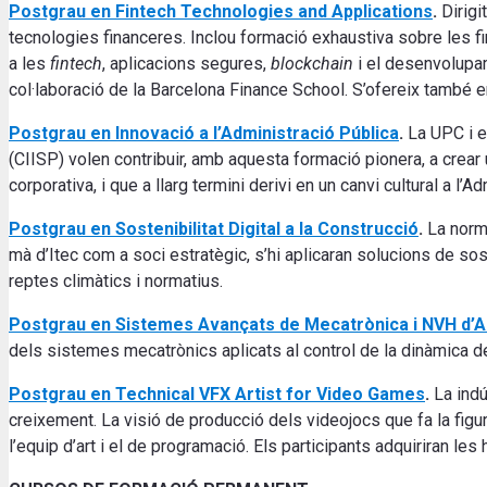
Postgrau en
Fintech Technologies and Applications
.
Dirig
tecnologies financeres. Inclou formació exhaustiva sobre les fi
a les
fintech
, aplicacions segures,
blockchain
i el desenvolupam
col·laboració de la Barcelona Finance School. S’ofereix també 
Postgrau en
Innovació a l’Administració Pública
.
La UPC i e
(CIISP) volen contribuir, amb aquesta formació pionera, a crea
corporativa, i que a llarg termini derivi en un canvi cultural a l’A
Postgrau en Sostenibilitat Digital a la Construcció
.
La norm
mà d’Itec com a soci estratègic, s’hi aplicaran solucions de sos
reptes climàtics i normatius.
Postgrau en Sistemes Avançats de Mecatrònica i NVH d’
dels sistemes mecatrònics aplicats al control de la dinàmica del 
Postgrau en Technical VFX Artist for Video Games
.
La indú
creixement. La visió de producció dels videojocs que fa la figu
l’equip d’art i el de programació. Els participants adquiriran les