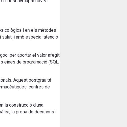
ext i desenvolupar noves
psicològics i en els mètodes
i salut, i amb especial atenció
goci per aportar el valor afegit
les eines de programació (SQL,
sionals. Aquest postgrau té
farmacèutiques, centres de
n la construcció d’una
lisi, la presa de decisions i