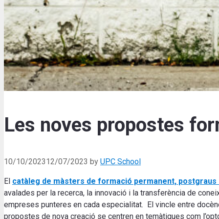
Les noves propostes for
10/10/2023
12/07/2023
by
UPC School
El
catàleg de màsters de formació permanent, postgraus 
avalades per la recerca, la innovació i la transferència de cone
empreses punteres en cada especialitat. El vincle entre docència
propostes de nova creació se centren en temàtiques com l’opto