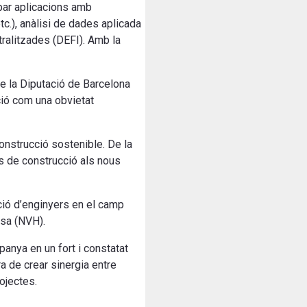
par aplicacions amb
c.), anàlisi de dades aplicada
ralitzades (DEFI). Amb la
de la Diputació de Barcelona
ció com una obvietat
onstrucció sostenible.
De la
es de construcció als nous
ció d’enginyers en el camp
esa (NVH).
panya en un fort i constatat
a de crear sinergia entre
rojectes.