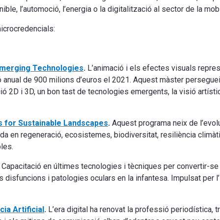
ible, l’automoció, l’energia o la digitalització al sector de la mobil
icrocredencials:
Emerging Technologies
.
L’animació i els efectes visuals repre
ació anual de 900 milions d’euros el 2021. Aquest màster perseg
 2D i 3D, un bon tast de tecnologies emergents, la visió artístic
 for Sustainable Landscapes
.
Aquest programa neix de l’evol
a en regeneració, ecosistemes, biodiversitat, resiliència climàtic
les.
Capacitació en últimes tecnologies i tècniques per convertir-se e
s disfuncions i patologies oculars en la infantesa. Impulsat per 
a Artificial
.
L’era digital ha renovat la professió periodística