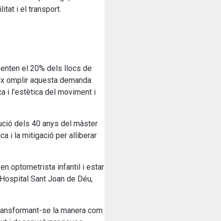
itat i el transport.
senten el 20% dels llocs de
ueix omplir aquesta demanda
a i l’estètica del moviment i
ució dels 40 anys del màster
a i la mitigació per alliberar
n optometrista infantil i estar
l’Hospital Sant Joan de Déu,
, transformant-se la manera com