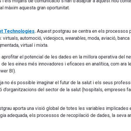
s i els mitjans de comunicació s’han d’adaptar a aquest nou cont
ar al màxim aquesta gran oportunitat.
nt Technologies
.
Aquest postgrau se centra en els processos 
: virtuals, automoció, videojocs,
wearables
, moda, aviació, banca 
gmentada, virtual i mixta.
 aprofitar el potencial de les dades en la millora operativa del ne
ús de les eines més innovadores i eficaces en analítica, com ara 
wer BI).
ja no és possible imaginar el futur de la salut i els seus profes
ació d’organitzacions del sector de la salut (hospitals, empreses 
tgrau aporta una visió global de totes les variables implicades e
logia adequada, els processos de recopilació de dades, la seva anà