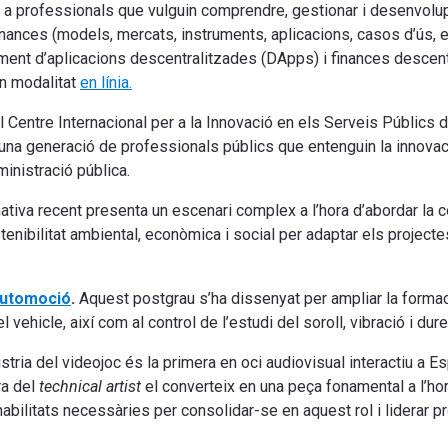
it a professionals que vulguin comprendre, gestionar i desenvolu
nances (models, mercats, instruments, aplicacions, casos d’ús, et
ent d’aplicacions descentralitzades (DApps) i finances descent
en modalitat
en línia.
l Centre Internacional per a la Innovació en els Serveis Públics 
r una generació de professionals públics que entenguin la innova
dministració pública.
ativa recent presenta un escenari complex a l’hora d’abordar la c
tenibilitat ambiental, econòmica i social per adaptar els project
Automoció
.
Aquest postgrau s’ha dissenyat per ampliar la forma
vehicle, així com al control de l’estudi del soroll, vibració i dur
stria del videojoc és la primera en oci audiovisual interactiu a Es
ra del
technical artist
el converteix en una peça fonamental a l’hor
 habilitats necessàries per consolidar-se en aquest rol i liderar p