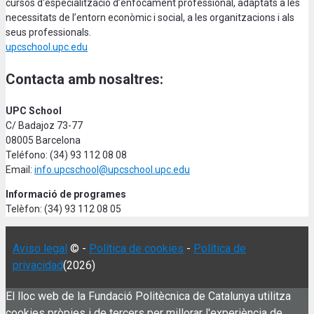
cursos d'especialització d’enfocament professional, adaptats a les
necessitats de l’entorn econòmic i social, a les organitzacions i als
seus professionals.
upcschool.upc.edu
Contacta amb nosaltres:
UPC School
C/ Badajoz 73-77
08005 Barcelona
Teléfono: (34) 93 112 08 08
Email:
info.upcschool@upcschool.upc.edu
Informació de programes
Telèfon: (34) 93 112 08 05
Aviso legal
© -
Política de cookies
-
Política de
privacidad
(2026)
El lloc web de la Fundació Politècnica de Catalunya utilitza
cookies pròpies i de tercers per millorar l'experiència de