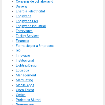
Convenis de col·laboració
Disseny
Energia i electricitat
Enginyeria
Enginyeria Civil
Enginyeria Industrial
Entrevistes
Facility Services
Finances
Formació per a Empreses
I+D
Innovació
Institucional
Lighting Design
Logística
Management
Màrqueting
Mobile Apps
Open Talent
Òptica
Projectes Alumni
Promocions