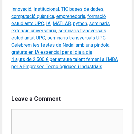
Categories
Tags
Innovació
,
Institucional
,
TIC
bases de dades
,
computació quàntica
,
emprenedoria
,
formació
estudiants UPC
,
IA
,
MATLAB
,
python
,
seminaris
extensió universitària
,
seminaris transversals
estudiantat UPC
,
seminaris transversals UPC
Celebrem les festes de Nadal amb una píndola
gratuïta en IA essencial per al dia a dia
4 ajuts de 2.500 € per atraure talent femení a l’MBA
per a Empreses Tecnològiques i Industrials
Leave a Comment
Comment