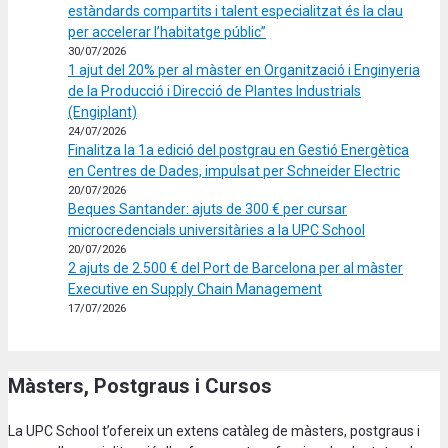
estàndards compartits i talent especialitzat és la clau
per accelerar l’habitatge públic”
30/07/2026
1 ajut del 20% per al màster en Organització i Enginyeria
de la Producció i Direcció de Plantes Industrials
(Engiplant)
24/07/2026
Finalitza la 1a edició del postgrau en Gestió Energètica
en Centres de Dades, impulsat per Schneider Electric
20/07/2026
Beques Santander: ajuts de 300 € per cursar
microcredencials universitàries a la UPC School
20/07/2026
2 ajuts de 2.500 € del Port de Barcelona per al màster
Executive en Supply Chain Management
17/07/2026
Màsters, Postgraus i Cursos
La UPC School t’ofereix un extens catàleg de màsters, postgraus i