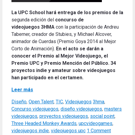
La UPC School hará entrega de
los premios de la
segunda edición del
concurso de
videojuegos 3HMA
con la participación de Andreu
Taberner, creador de Stubies, y Michael Alcover,
animador de Cuerdas (Premio Goya 2014 al Mejor
Corto de Animación).
En el acto se darán a
conocer el Premio al Mejor Videojuego, el
Premio UPC y Premio Mención del Público.
34
proyectos indie y amateur sobre videojuegos
han participado en el certamen.
Leer más
Categories
Tags
Diseño
,
Open Talent
,
TIC
,
Videojuegos
3hma
,
Concurso videojuegos
,
diseño videojuegos
,
masters
videojuegos
,
proyectos videojuegos
,
social point
,
Three Headed Monkey Awards
,
upcvideogames
,
videojuegos indie
,
videojuegos upc
1 Comment