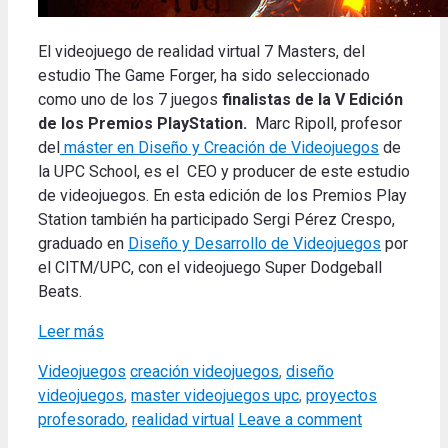
El videojuego de realidad virtual 7 Masters, del
estudio The Game Forger, ha sido seleccionado
como uno de los 7 juegos
finalistas de la V Edición
de los Premios PlayStation.
Marc Ripoll, profesor
del
máster en Diseño y Creación de Videojuegos
de
la UPC School, es el CEO y producer de este estudio
de videojuegos. En esta edición de los Premios Play
Station también ha participado Sergi Pérez Crespo,
graduado en
Diseño y Desarrollo de Videojuegos
por
el CITM/UPC, con el videojuego Super Dodgeball
Beats.
Leer más
Categories
Tags
Videojuegos
creación videojuegos
,
diseño
videojuegos
,
master videojuegos upc
,
proyectos
profesorado
,
realidad virtual
Leave a comment