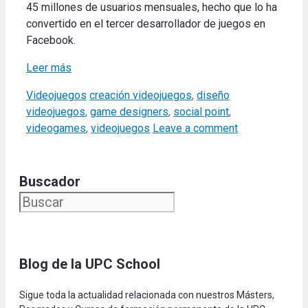
45 millones de usuarios mensuales, hecho que lo ha
convertido en el tercer desarrollador de juegos en
Facebook.
Leer más
Categories
Tags
Videojuegos
creación videojuegos
,
diseño
videojuegos
,
game designers
,
social point
,
videogames
,
videojuegos
Leave a comment
Buscador
Blog de la UPC Schoo
l
Sigue toda la actualidad relacionada con nuestros Másters,