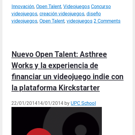
Categories
Tags
Innovación
,
Open Talent
,
Videojuegos
Concurso
videojuegos
,
creación videojuegos
,
diseño
videojuegos
,
Open Talent
,
videojuegos
2 Comments
Nuevo Open Talent: Asthree
Works y la experiencia de
financiar un videojuego indie con
la plataforma Kirckstarter
22/01/2014
14/01/2014
by
UPC School