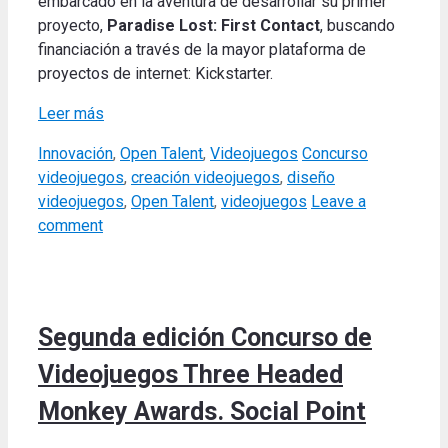
embarcado en la aventura de desarrollar su primer
proyecto,
Paradise Lost: First Contact
, buscando
financiación a través de la mayor plataforma de
proyectos de internet: Kickstarter.
Leer más
Categories
Tags
Innovación
,
Open Talent
,
Videojuegos
Concurso
videojuegos
,
creación videojuegos
,
diseño
videojuegos
,
Open Talent
,
videojuegos
Leave a
comment
Segunda edición Concurso de
Videojuegos Three Headed
Monkey Awards. Social Point