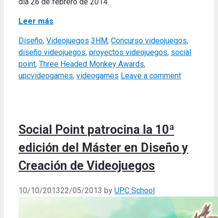
día 26 de febrero de 2014.
Leer más
Categories
Tags
Diseño
,
Videojuegos
3HM
,
Concurso videojuegos
,
diseño videojuegos
,
proyectos videojuegos
,
social
point
,
Three Headed Monkey Awards
,
upcvideogames
,
videogames
Leave a comment
Social Point patrocina la 10ª
edición del Máster en Diseño y
Creación de Videojuegos
10/10/2013
22/05/2013
by
UPC School