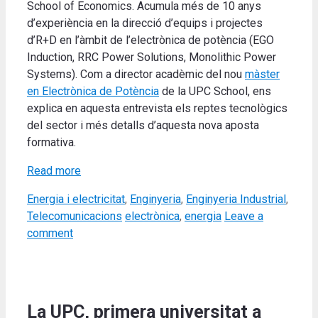
School of Economics. Acumula més de 10 anys
d’experiència en la direcció d’equips i projectes
d’R+D en l’àmbit de l’electrònica de potència (EGO
Induction, RRC Power Solutions, Monolithic Power
Systems). Com a director acadèmic del nou
màster
en Electrònica de Potència
de la UPC School, ens
explica en aquesta entrevista els reptes tecnològics
del sector i més detalls d’aquesta nova aposta
formativa.
Read more
Categories
Energia i electricitat
,
Enginyeria
,
Enginyeria Industrial
,
Tags
Telecomunicacions
electrònica
,
energia
Leave a
comment
La UPC, primera universitat a