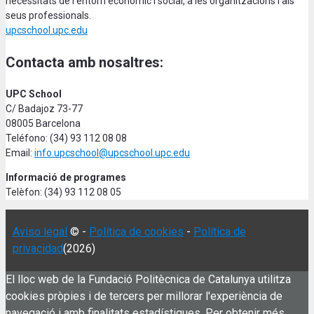
necessitats de l’entorn econòmic i social, a les organitzacions i als
seus professionals.
upcschool.upc.edu
Contacta amb nosaltres:
UPC School
C/ Badajoz 73-77
08005 Barcelona
Teléfono: (34) 93 112 08 08
Email:
info.upcschool@upcschool.upc.edu
Informació de programes
Telèfon: (34) 93 112 08 05
Aviso legal
© -
Política de cookies
-
Política de
privacidad
(2026)
El lloc web de la Fundació Politècnica de Catalunya utilitza
cookies pròpies i de tercers per millorar l'experiència de
navegació i amb finalitats estadístiques. Per obtenir més