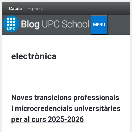
Skip
Català
Español
to
content
MENU
electrònica
Noves transicions professionals
i microcredencials universitàries
per al curs 2025-2026