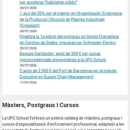
per accelerar l’habitatge públic”
30/07/2026
1 ajut del 20% per al màster en Organització i Enginyeria
de la Producció i Direcció de Plantes Industrials
(Engiplant)
24/07/2026
Finalitza la 1a edició del postgrau en Gestió Energètica
en Centres de Dades, impulsat per Schneider Electric
20/07/2026
Beques Santander: ajuts de 300 € per cursar
microcredencials universitàries a la UPC School
20/07/2026
2 ajuts de 2.500 € del Port de Barcelona per al màster
Executive en Supply Chain Management
17/07/2026
Màsters, Postgraus i Cursos
La UPC School t’ofereix un extens catàleg de màsters, postgraus i
cursos d'especialització d’enfocament professional, adaptats a les