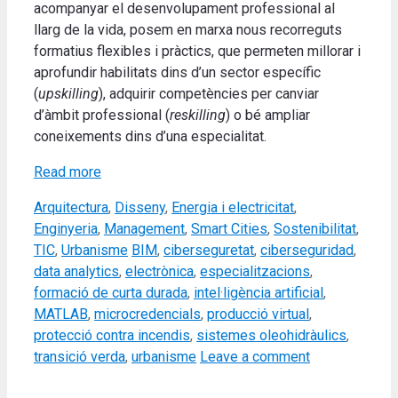
acompanyar el desenvolupament professional al
llarg de la vida, posem en marxa nous recorreguts
formatius flexibles i pràctics, que permeten millorar i
aprofundir habilitats dins d’un sector específic
(
upskilling
), adquirir competències per canviar
d’àmbit professional (
reskilling
) o bé ampliar
coneixements dins d’una especialitat.
Read more
Categories
Arquitectura
,
Disseny
,
Energia i electricitat
,
Enginyeria
,
Management
,
Smart Cities
,
Sostenibilitat
,
Tags
TIC
,
Urbanisme
BIM
,
ciberseguretat
,
ciberseguridad
,
data analytics
,
electrònica
,
especialitzacions
,
formació de curta durada
,
intel·ligència artificial
,
MATLAB
,
microcredencials
,
producció virtual
,
protecció contra incendis
,
sistemes oleohidràulics
,
transició verda
,
urbanisme
Leave a comment