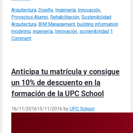
Categories
Arquitectura
,
Diseño
,
Ingeniería
,
Innovación
,
Tags
Proyectos Alumni
,
Rehabilitación
,
Sostenibilidad
Arquitectura
,
BIM Management
,
building information
modeling
,
ingeniería
,
Innovación
,
sostenibilidad
1
Comment
Anticipa tu matrícula y consigue
un 10% de descuento en la
formación de la UPC School
16/11/2016
15/11/2016
by
UPC School