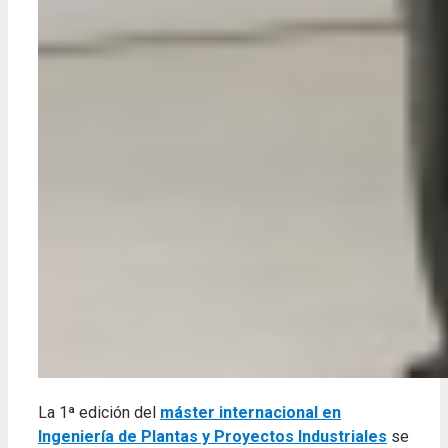
La 1ª edición del
máster internacional en
Ingeniería de Plantas y Proyectos Industriales
se