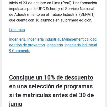
inició el 23 de octubre en Lima (Perú). Una formación
impulsada por la UPC School y el Servicio Nacional
de Adiestramiento en el Trabajo Industrial (SENATI)
que cuenta con 16 alumnos en su primera edición.
Leer más
Categories
Tags
Ingeniería
,
Ingeniería Industrial
,
Management
calidad
,
gestión de proyectos
,
ingeniería
,
ingeniería industrial
9 Comments
Consigue un 10% de descuento
en una selección de programas
si te matriculas antes del 30 de
junio