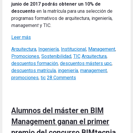
junio de 2017 podrás obtener un 10% de
descuento
en la matrícula para una selección de
programas formativos de arquitectura, ingeniería,
management
y TIC.
Leer más
Categories
Arquitectura
,
Ingeniería
,
Institucional
,
Management
,
Tags
Promociones
,
Sostenibilidad
,
TIC
Arquitectura
,
descuentos formación
,
descuentos másters upc
,
descuentos matrícula
,
ingeniería
,
management
,
promociones
,
tic
28 Comments
Alumnos del máster en BIM
Management ganan el primer
premio del concurso BIMtecnia