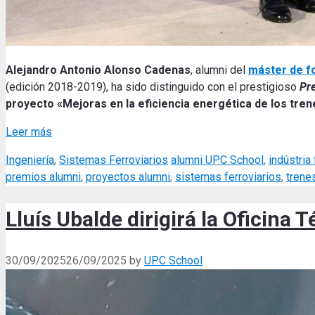
Alejandro Antonio Alonso Cadenas
, alumni del
máster de f
(edición 2018-2019), ha sido distinguido con el prestigioso
Pr
proyecto «Mejoras en la eficiencia energética de los trene
Leer más
Categories
Tags
Ingeniería
,
Sistemas Ferroviarios
alumni UPC School
,
indústria 
premios alumni
,
proyectos alumni
,
sistemas ferroviarios
,
trene
Lluís Ubalde dirigirá la Oficina 
30/09/2025
26/09/2025
by
UPC School