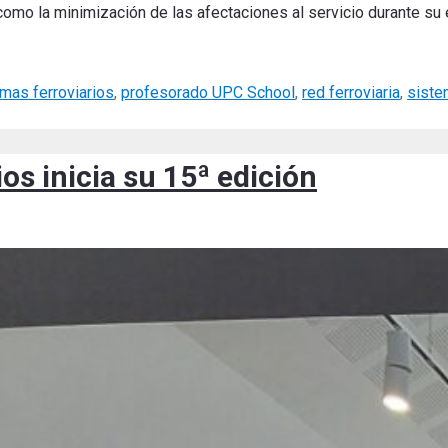
í como la minimización de las afectaciones al servicio durante su 
mas ferroviarios
,
profesorado UPC School
,
red ferroviaria
,
siste
os inicia su 15ª edición