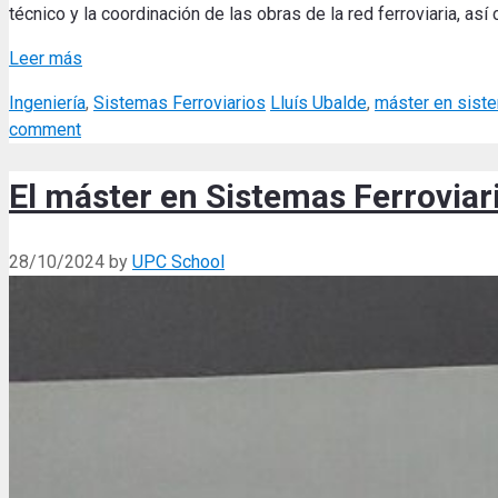
técnico y la coordinación de las obras de la red ferroviaria, as
Leer más
Categories
Tags
Ingeniería
,
Sistemas Ferroviarios
Lluís Ubalde
,
máster en siste
comment
El máster en Sistemas Ferroviari
28/10/2024
by
UPC School