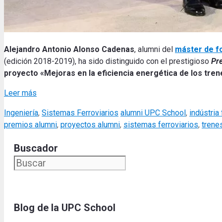
Alejandro Antonio Alonso Cadenas
, alumni del
máster de f
(edición 2018-2019), ha sido distinguido con el prestigioso
Pr
proyecto «Mejoras en la eficiencia energética de los trene
Leer más
Categories
Tags
Ingeniería
,
Sistemas Ferroviarios
alumni UPC School
,
indústria 
premios alumni
,
proyectos alumni
,
sistemas ferroviarios
,
trene
Buscador
Blog de la UPC Schoo
l