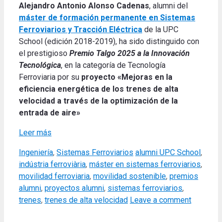
Alejandro Antonio Alonso Cadenas
, alumni del
máster de formación permanente en Sistemas
Ferroviarios y Tracción Eléctrica
de la UPC
School (edición 2018-2019), ha sido distinguido con
el prestigioso
Premio Talgo 2025 a la Innovación
Tecnológica
, en la categoría de Tecnología
Ferroviaria por su
proyecto «Mejoras en la
eficiencia energética de los trenes de alta
velocidad a través de la optimización de la
entrada de aire»
Leer más
Categories
Tags
Ingeniería
,
Sistemas Ferroviarios
alumni UPC School
,
indústria ferroviària
,
máster en sistemas ferroviarios
,
movilidad ferroviaria
,
movilidad sostenible
,
premios
alumni
,
proyectos alumni
,
sistemas ferroviarios
,
trenes
,
trenes de alta velocidad
Leave a comment