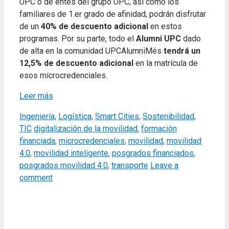
UPC o de entes del grupo UPC, así como los
familiares de 1.er grado de afinidad, podrán disfrutar
de un
40% de descuento adicional
en estos
programas. Por su parte, todo el
Alumni UPC
dado
de alta en la comunidad UPCAlumniMés
tendrá un
12,5% de descuento
adicional
en la matrícula de
esos microcredenciales.
Leer más
Categories
Ingeniería
,
Logística
,
Smart Cities
,
Sostenibilidad
,
Tags
TIC
digitalización de la movilidad
,
formación
financiada
,
microcredenciales
,
movilidad
,
movilidad
4.0
,
movilidad inteligente
,
posgrados financiados
,
posgrados movilidad 4.0
,
transporte
Leave a
comment