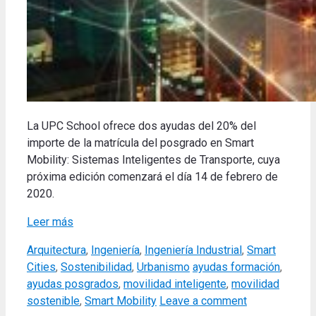
La UPC School ofrece dos ayudas del 20% del
importe de la matrícula del posgrado en Smart
Mobility: Sistemas Inteligentes de Transporte, cuya
próxima edición comenzará el día 14 de febrero de
2020.
Leer más
Categories
Arquitectura
,
Ingeniería
,
Ingeniería Industrial
,
Smart
Tags
Cities
,
Sostenibilidad
,
Urbanismo
ayudas formación
,
ayudas posgrados
,
movilidad inteligente
,
movilidad
sostenible
,
Smart Mobility
Leave a comment