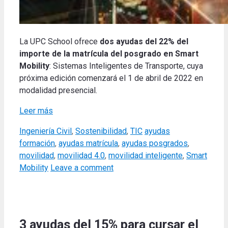
La UPC School ofrece
dos ayudas del 22% del
importe de la matrícula del posgrado en Smart
Mobility
: Sistemas Inteligentes de Transporte, cuya
próxima edición comenzará el 1 de abril de 2022 en
modalidad presencial.
Leer más
Categories
Tags
Ingeniería Civil
,
Sostenibilidad
,
TIC
ayudas
formación
,
ayudas matrícula
,
ayudas posgrados
,
movilidad
,
movilidad 4.0
,
movilidad inteligente
,
Smart
Mobility
Leave a comment
3 ayudas del 15% para cursar el