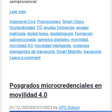
semipresencial.
Leer más
Categories
Ingeniería Civil
,
Promociones
,
Smart Cities
,
Tags
Sostenibilidad
,
TIC
ayudas formación
,
ayudas
matrícula
,
digital twins
,
digitalización
,
formación
subvencionada
,
gemelos digitales
,
movilidad
,
movilidad 4.0
,
movilidad inteligente
,
sistemas
inteligentes de transporte
,
Smart Mobility
,
transporte
Leave a comment
Posgrados microcredenciales en
movilidad 4.0
01/12/2023
03/07/2023
by
UPC School