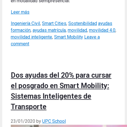
en modalidad semipresencial.
Leer más
Categories
Tags
Ingeniería Civil
,
Smart Cities
,
Sostenibilidad
ayudas
formación
,
ayudas matrícula
,
movilidad
,
movilidad 4.0
,
movilidad inteligente
,
Smart Mobility
Leave a
comment
Dos ayudas del 20% para cursar
el posgrado en Smart Mobility:
Sistemas Inteligentes de
Transporte
23/01/2020
by
UPC School