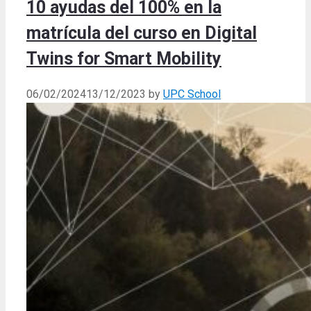
10 ayudas del 100% en la
matrícula del curso en Digital
Twins for Smart Mobility
06/02/2024
13/12/2023
by
UPC School