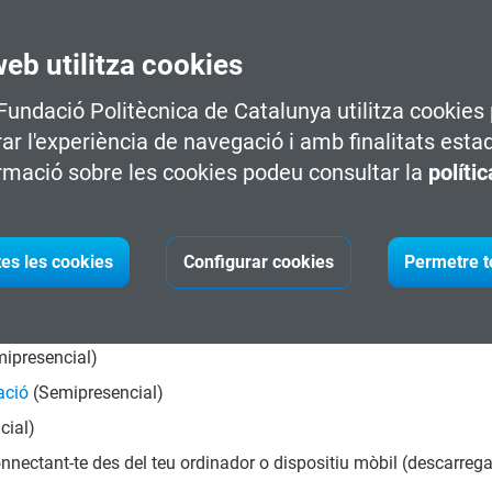
web utilitza cookies
ves portes en el teu futur laboral.
 Fundació Politècnica de Catalunya utilitza cookies 
s per destacar en el sector.
rar l'experiència de navegació i amb finalitats esta
rmació sobre les cookies podeu consultar la
políti
professional cap a àrees emergents.
és de matrícula amb les nostres assessores.
tes les cookies
Configurar cookies
Permetre t
programes d'oferta modular d'aquest programa.
ipresencial)
ació
(Semipresencial)
cial)
nnectant-te des del teu ordinador o dispositiu mòbil (descarrega