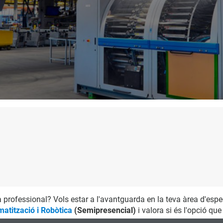
ia professional? Vols estar a l'avantguarda en la teva àrea d'espe
matització i Robòtica
(Semipresencial)
i valora si és l'opció qu