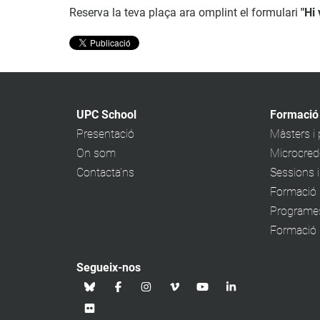
Reserva la teva plaça ara omplint el formulari
"Hi 
UPC School
Formació
Presentació
Màsters i
On som
Microcrede
Contacta'ns
Sessions 
Formació 
Programe
Formació p
Segueix-nos