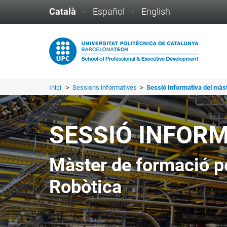
Català
-
Español
-
English
Inici
>
Sessions informatives
>
Sessió Informativa del màs
SESSIÓ INFOR
Màster de formació p
Robòtica