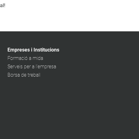
al!
Empreses i Institucions
Formació a mida
Serveis per a l'empresa
Borsa de treball