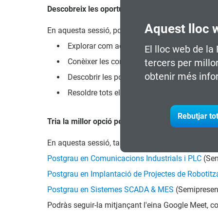
Descobreix les oportunitats que t'esperen!
Aquest lloc 
En aquesta sessió, podràs:
Explorar com aquest programa pot obrir-te no
El lloc web de la
Conèixer les competències clau que adquirirà
tercers per millo
obtenir més info
Descobrir les possibilitats de reorientació 
Resoldre tots els teus dubtes sobre el proc
Rebutjar to
Tria la millor opció per a tu!
En aquesta sessió, també s'informarà sobre els 
Postgrau en Comunicacions Industrials i PLC
(Sem
Postgrau en Implantació de Projectes de Robotitz
Postgrau en Sistemes SCADA & MES
(Semipresen
Podràs seguir-la mitjançant l'eina Google Meet, co