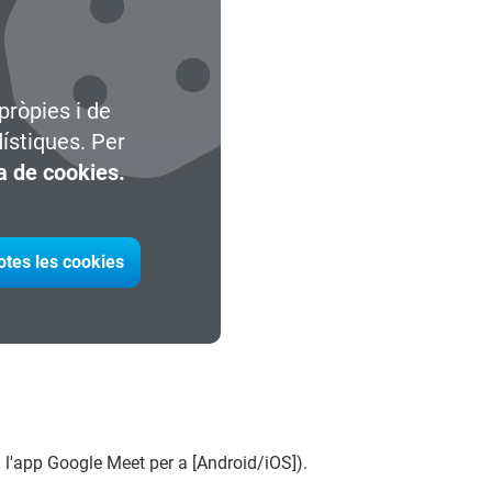
pròpies i de
dístiques. Per
ca de cookies.
otes les cookies
 l'app Google Meet per a [Android/iOS]).