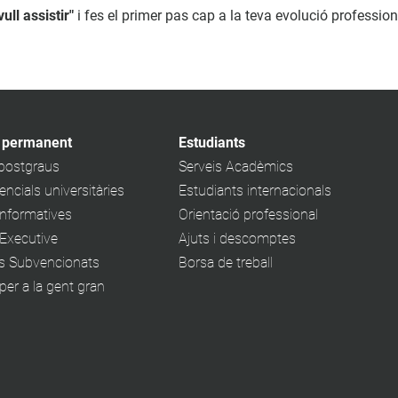
vull assistir"
i fes el primer pas cap a la teva evolució profession
 permanent
Estudiants
 postgraus
Serveis Acadèmics
ncials universitàries
Estudiants internacionals
informatives
Orientació professional
Executive
Ajuts i descomptes
s Subvencionats
Borsa de treball
er a la gent gran