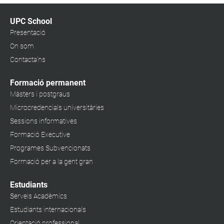
UPC School
Presentació
On som
Contacta'ns
Formació permanent
Màsters i postgraus
Microcredencials universitàries
Sessions informatives
Formació Executive
Programes Subvencionats
Formació per a la gent gran
Estudiants
Serveis Acadèmics
Estudiants internacionals
Orientació professional