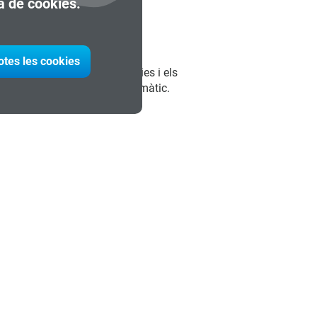
ca de cookies.
l:
otes les cookies
 qualificació, les competències i els
s zones urbanes al canvi climàtic.