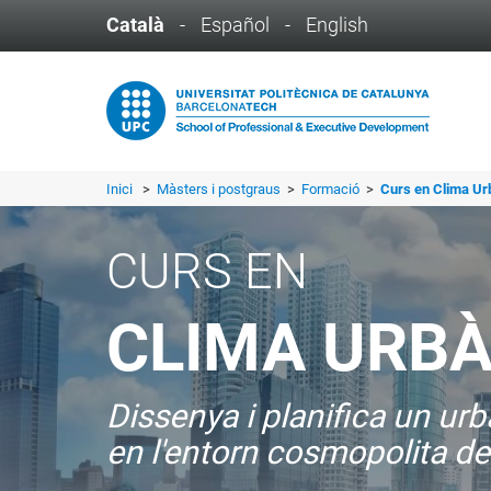
Català
-
Español
-
English
Inici
>
Màsters i postgraus
>
Formació
>
Curs en Clima Urb
CURS EN
CLIMA URBÀ
Dissenya i planifica un ur
en l'entorn cosmopolita de