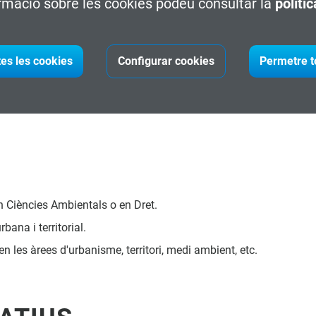
rmació sobre les cookies podeu consultar la
políti
'acord amb la Norma ISO EN 17024, que té com a objectiu genera
tes les cookies
Configurar cookies
Permetre t
exercici professional en l’àmbit de l’arquitectura i l’urbanisme la
lupament sostenible de la ciutat en el camp de l’adaptació de le
n Ciències Ambientals o en Dret.
bana i territorial.
 les àrees d'urbanisme, territori, medi ambient, etc.