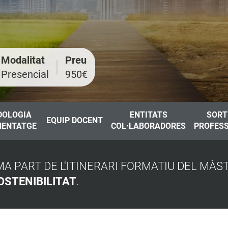
Modalitat
Preu
Presencial
950€
DOLOGIA
ENTITATS
SORT
EQUIP DOCENT
NENTATGE
COL·LABORADORES
PROFES
A PART DE L'ITINERARI FORMATIU DEL MÀ
OSTENIBILITAT
.