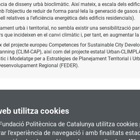
cia de disseny urbà bioclimàtic. Així mateix, a escala dels edifi
mb l’objectiu de reduir de forma paral·lela la generació de gaso
 relatives a l’eficiència energètica dels edificis residencials).
ament urbà i territorial, no sembla existir una sensibilització pa
rs que incideixen en el canvi climàtic i, per tant, en augmentar la
x del projecte europeu Competences for Sustainable City Develo
lanning (CLIM-CAP), així com del projecte estatal Urban-CLIMPL
àtic i Modelatge per a Estratègies de Planejament Territorial i Ur
 Desenvolupament Regional (FEDER).
web utilitza cookies
 Fundació Politècnica de Catalunya utilitza cookies 
rar l'experiència de navegació i amb finalitats esta