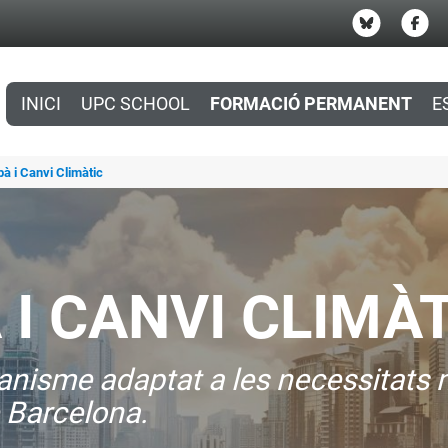
INICI
UPC SCHOOL
FORMACIÓ PERMANENT
E
à i Canvi Climàtic
 I CANVI CLIMÀ
banisme adaptat a les necessitats 
 Barcelona.