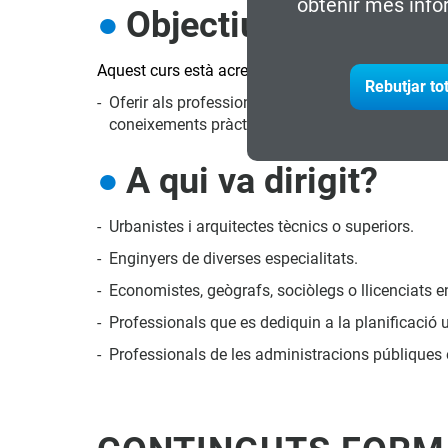
obtenir més info
Objectius
Aquest curs està acreditat per la Unió Europea, d
Rebutjar to
Oferir als professionals que desenvolupen el seu 
coneixements pràctics necessaris per al desenvo
A qui va dirigit?
Urbanistes i arquitectes tècnics o superiors.
Enginyers de diverses especialitats.
Economistes, geògrafs, sociòlegs o llicenciats e
Professionals que es dediquin a la planificació ur
Professionals de les administracions públiques en