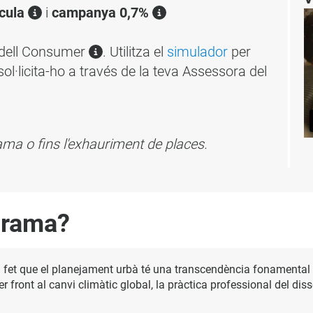
ícula
i
campanya 0,7%
adell Consumer
. Utilitza el
simulador
per
sol·licita-ho a través de la teva Assessora del
grama o fins l'exhauriment de places.
grama?
l fet que el planejament urbà té una transcendència fonamental
fer front al canvi climàtic global, la pràctica professional del diss