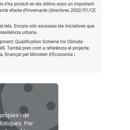
cis s’ha produït en els últims anys un important
s amb efecte d'hivernacle (directives 2002/91/CE
ral·lela. Encara són escasses les iniciatives que
 resiliència urbana.
pment: Qualification Scheme for Climate
AN. També pren com a referència el projecte
bà, finançat pel Ministeri d’Economia i
pròpies i de
dístiques. Per