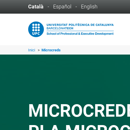
Català
-
Español
-
English
Inici
>
Microcreds
MICROCREDE