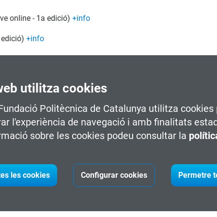
ve online - 1a edició)
+info
 edició)
+info
s i Observabilitat Avançada (Online - 1a edició)
+info
e - 1a edició)
+info
web utilitza cookies
 online - 1a edició)
+info
 Fundació Politècnica de Catalunya utilitza cookies 
 online - 2a edició)
+info
rar l'experiència de navegació i amb finalitats esta
rmació sobre les cookies podeu consultar la
políti
 - 1a edició)
+info
dis (Semipresencial - 1a edició)
+info
tes les cookies
Configurar cookies
Permetre t
a Basats en Normatives (Live online - 1a edició)
+info