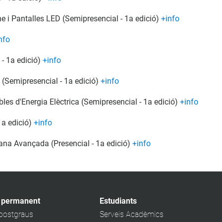
e i Pantalles LED (Semipresencial - 1a edició)
+info
nfo
 - 1a edició)
+info
t (Semipresencial - 1a edició)
+info
les d'Energia Elèctrica (Semipresencial - 1a edició)
+info
 1a edició)
+info
na Avançada (Presencial - 1a edició)
+info
 permanent
Estudiants
 postgraus
Serveis Acadèmics