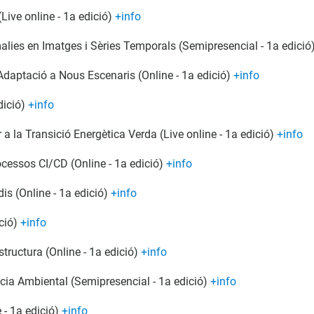
(Live online - 1a edició)
+info
alies en Imatges i Sèries Temporals (Semipresencial - 1a edició
l'Adaptació a Nous Escenaris (Online - 1a edició)
+info
dició)
+info
 a la Transició Energètica Verda (Live online - 1a edició)
+info
ocessos CI/CD (Online - 1a edició)
+info
is (Online - 1a edició)
+info
ició)
+info
structura (Online - 1a edició)
+info
cia Ambiental (Semipresencial - 1a edició)
+info
 - 1a edició)
+info