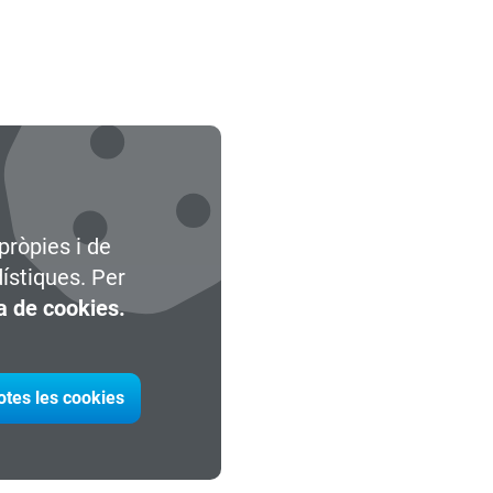
pròpies i de
dístiques. Per
ca de cookies.
otes les cookies