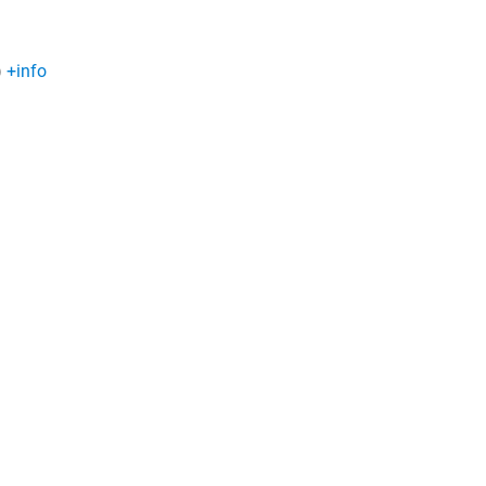
)
+info