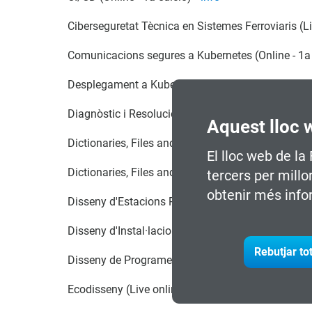
Ciberseguretat Tècnica en Sistemes Ferroviaris (Li
Comunicacions segures a Kubernetes (Online - 1a
Desplegament a Kubernetes, Optimització de Costo
Diagnòstic i Resolució Bàsica de Problemes (Onlin
Aquest lloc 
Dictionaries, Files and Modular Programming (Live
El lloc web de la
Dictionaries, Files and Modular Programming (Live
tercers per millo
obtenir més info
Disseny d'Estacions Robotitzades (Semipresencial
Disseny d'Instal·lacions de Protecció Contra Incen
Rebutjar to
Disseny de Programes de Ciberseguretat Ferroviàri
Ecodisseny (Live online - 1a edició)
+info