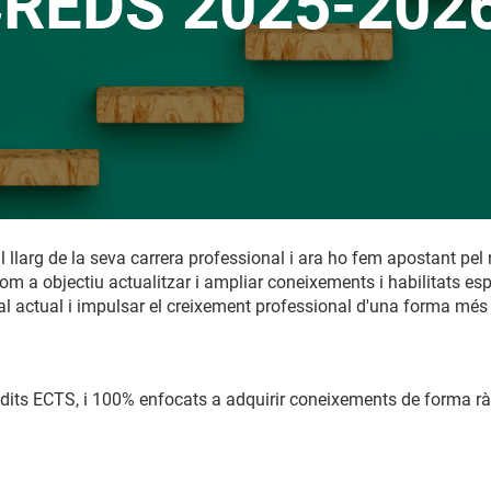
REDS 2025-202
larg de la seva carrera professional i ara ho fem apostant pel 
m a objectiu actualitzar i ampliar coneixements i habilitats es
 actual i impulsar el creixement professional d'una forma més à
dits ECTS, i 100% enfocats a adquirir coneixements de forma rà