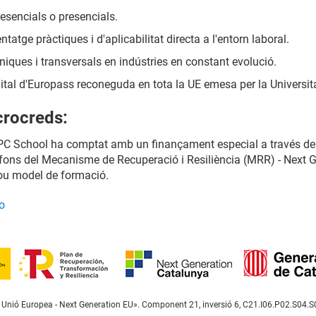
resencials o presencials.
ntatge pràctiques i d'aplicabilitat directa a l'entorn laboral.
iques i transversals en indústries en constant evolució.
gital d'Europass reconeguda en tota la UE emesa per la Universit
crocreds:
a UPC School ha comptat amb un finançament especial a través de
b fons del Mecanisme de Recuperació i Resiliència (MRR) - Next 
nou model de formació.
o
 la Unió Europea - Next Generation EU». Component 21, inversió 6, C21.I06.P02.S04