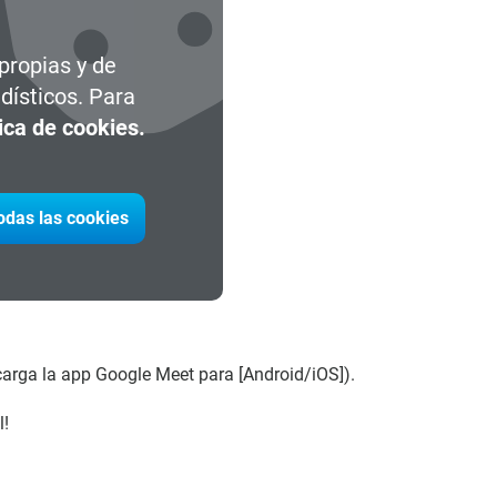
 propias y de
dísticos. Para
tica de cookies.
todas las cookies
carga la app Google Meet para [Android/iOS]).
l!