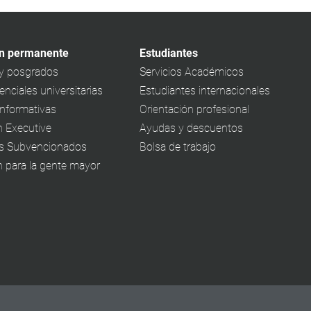
n permanente
Estudiantes
y posgrados
Servicios Académicos
nciales universitarias
Estudiantes internacionales
informativas
Orientación profesional
 Executive
Ayudas y descuentos
s Subvencionados
Bolsa de trabajo
 para la gente mayor