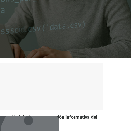
ialización? Apúntate a la
sesión informativa del
 en tu carrera.