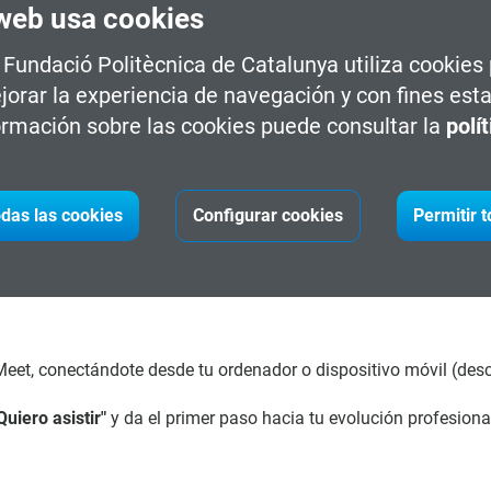
web usa cookies
a Fundació Politècnica de Catalunya utiliza cookies
jorar la experiencia de navegación y con fines esta
uevas puertas en tu futuro laboral.
rmación sobre las cookies puede consultar la
polí
ás para destacar en el sector.
n profesional hacia áreas emergentes.
trícula con nuestras asesoras.
das las cookies
Configurar cookies
Permitir 
eet, conectándote desde tu ordenador o dispositivo móvil (des
Quiero asistir"
y da el primer paso hacia tu evolución profesiona