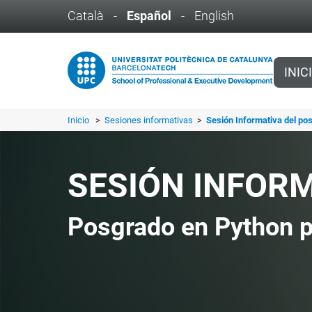
Català
-
Español
-
English
INIC
Inicio
>
Sesiones informativas
>
Sesión Informativa del po
SESIÓN INFOR
Posgrado en Python p