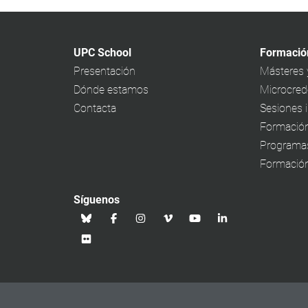
UPC School
Formació
Presentación
Másteres 
Dónde estamos
Microcrede
Contacta
Sesiones 
Formación
Programa
Formación
Síguenos