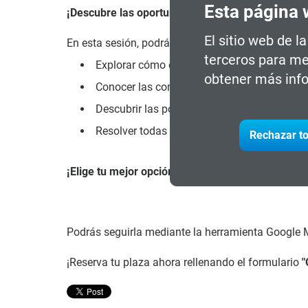
Esta página 
¡Descubre las oportunidades que te esperan!
El sitio web de l
En esta sesión, podrás:
terceros para me
Explorar cómo este programa puede abrirte n
obtener más info
Conocer las competencias clave que adquirir
Descubrir las posibilidades de reorientació
Resolver todas tus dudas del proceso de ma
Rechazar to
¡Elige tu mejor opción!
Podrás seguirla mediante la herramienta Google M
¡Reserva tu plaza ahora rellenando el formulario
"