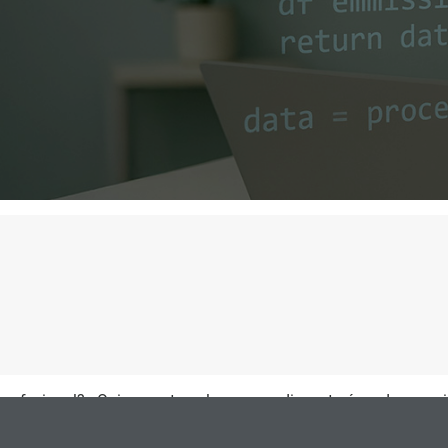
 profesional? ¿Quieres estar a la vanguardia en tu área de espec
(Live Online)
y valora si es la opción que necesitas para avanzar