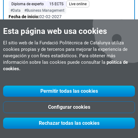
Diploma de experto
15 ECTS
Live online
#Data
#Business Management
Fecha de inicio:
02-02-2027
Estudio de las diferentes opciones de explotación y uso del dato
Esta página web usa cookies
como elemento central para la toma ...
El sitio web de la Fundació Politècnica de Catalunya utiliza
cookies propias y de terceros para mejorar la experiencia de
Ingeniería Avanzada en Robótica Industrial y
navegación y con fines estadísticos. Para obtener más
Colaborativa
información sobre las cookies puede consultar la
política de
cookies.
Diploma de experto
9 ECTS
Semipresencial
Barcelona
#Robótica
Fecha de inicio:
02-02-2027
Seleccionar el robot o cobot adecuado para una determinada
Permitir todas las cookies
aplicación. Seleccionar un elemento de...
Configurar cookies
Instalaciones Ferroviarias
Rechazar todas las cookies
Diploma de experto
24 ECTS
Presencial
Vilanova i la Geltrú
#Industria Ferroviaria