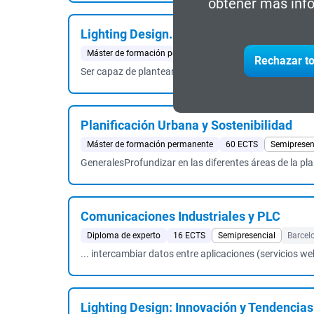
obtener más info
Lighting Design. Diseño de Iluminación A
Máster de formación permanente
60 ECTS
Presencial
Rechazar to
Ser capaz de plantear y ejecutar un proyecto profesion
Planificación Urbana y Sostenibilidad
Máster de formación permanente
60 ECTS
Semipresen
GeneralesProfundizar en las diferentes áreas de la plan
Comunicaciones Industriales y PLC
Diploma de experto
16 ECTS
Semipresencial
Barcel
... intercambiar datos entre aplicaciones (servicios we
Lighting Design: Innovación y Tendencias