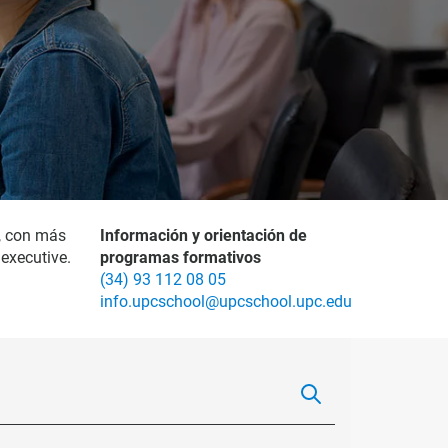
, con más
Información y orientación de
executive.
programas formativos
(34) 93 112 08 05
info.upcschool@upcschool.upc.edu