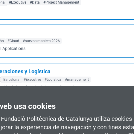
ona
#Executive
#Data
#Project Management
ón
#Cloud
#nuevos masters 2026
I Applications
raciones y Logística
Barcelona
#Executive
#Logística
#management
ión de la cadena logística. Analizar, orie...
web usa cookies
a Fundació Politècnica de Catalunya utiliza cookies
#Diseño Arquitectónico
n auge, como es la del facility management.Apor...
jorar la experiencia de navegación y con fines esta