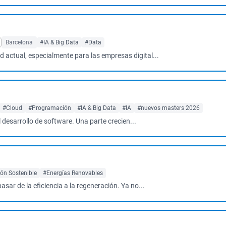
Barcelona
#IA & Big Data
#Data
 actual, especialmente para las empresas digital...
#Cloud
#Programación
#IA & Big Data
#IA
#nuevos masters 2026
el desarrollo de software. Una parte crecien...
ón Sostenible
#Energías Renovables
sar de la eficiencia a la regeneración. Ya no...