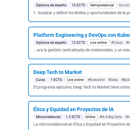
Diploma de experto
15 ECTS
Semipresencial
Barcel
1. Analizar y definir los límites y oportunidades de la p
Platform Engineering y DevOps con Kube
Diploma de experto
12 ECTS
Live online
#Cloud
#n
...ara la gestión centralizada de credenciales, y un s
Deep Tech to Market
Curso
1 ECTS
Live online
#Executive
#Data
#Bus
El programa ejecutivo Deep Tech to Market tiene como o
Ética y Equidad en Proyectos de IA
Microcredencial
1.5 ECTS
Online
#IA & Big Data
#m
La microcredencial en Ética y Equidad en Proyectos de 