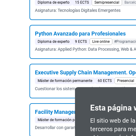
Diploma de experto
15 ECTS
Semipresencial
Barcel
Asignatura: Tecnologías Digitales Emergentes
Python Avanzado para Profesionales
Diploma de experto
9 ECTS
Live online
#Programaci
Asignatura: Applied Python: Data Processing, Web & A
Executive Supply Chain Management. Ope
Máster de formación permanente
60 ECTS
Presencial
Cuestionar los sistemas actuales de organización y gest
Esta página 
Facility Management
El sitio web de l
Máster de formación permanente
60 ECTS
Live online
Desarrollar con garantías una actividad profesional e
terceros para me