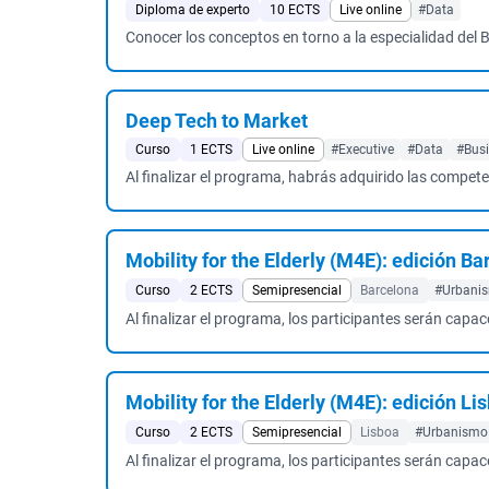
Diploma de experto
10 ECTS
Live online
#Data
Conocer los conceptos en torno a la especialidad de
Deep Tech to Market
Curso
1 ECTS
Live online
#Executive
#Data
#Bus
Al finalizar el programa, habrás adquirido las competen
Mobility for the Elderly (M4E): edición B
Curso
2 ECTS
Semipresencial
Barcelona
#Urbanis
Al finalizar el programa, los participantes serán capac
Mobility for the Elderly (M4E): edición Li
Curso
2 ECTS
Semipresencial
Lisboa
#Urbanismo &
Al finalizar el programa, los participantes serán capac