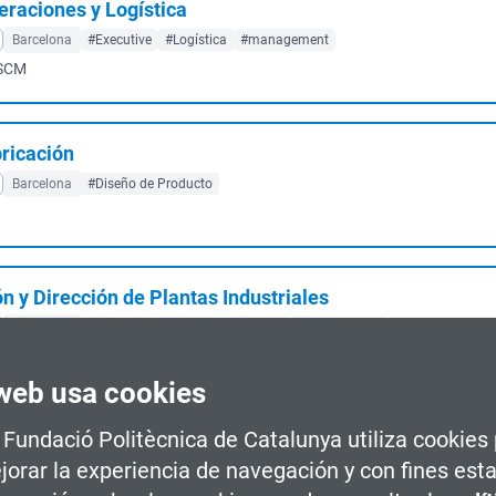
raciones y Logística
Barcelona
#Executive
#Logística
#management
 SCM
bricación
Barcelona
#Diseño de Producto
n y Dirección de Plantas Industriales
Barcelona
#Executive
#Lean Management
#Industria 4.0
#Producción Indu
es. Innovación. Operaciones Industriales. I...
web usa cookies
a Fundació Politècnica de Catalunya utiliza cookies
jorar la experiencia de navegación y con fines esta
cial
Sant Cugat del Vallès
#Diseño Arquitectónico
#Construcción Sostenible