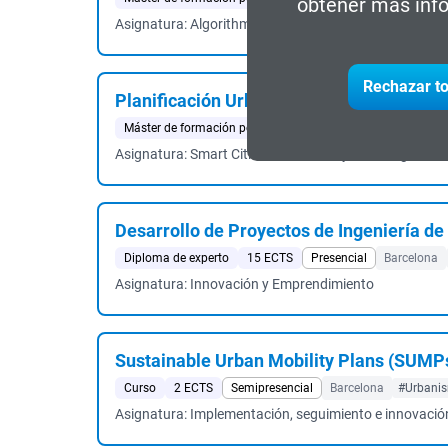
obtener más info
Asignatura: Algorithmics in Technology
Rechazar to
Planificación Urbana y Sostenibilidad
Máster de formación permanente
60 ECTS
Semipresen
Asignatura: Smart Cities: Urbanismo y Tecnologías
Desarrollo de Proyectos de Ingeniería de
Diploma de experto
15 ECTS
Presencial
Barcelona
Asignatura: Innovación y Emprendimiento
Sustainable Urban Mobility Plans (SUMP
Curso
2 ECTS
Semipresencial
Barcelona
#Urbanis
Asignatura: Implementación, seguimiento e innovaci