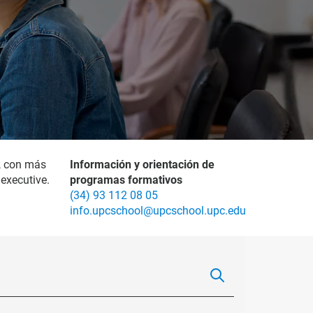
, con más
Información y orientación de
executive.
programas formativos
(34) 93 112 08 05
info.upcschool@upcschool.upc.edu