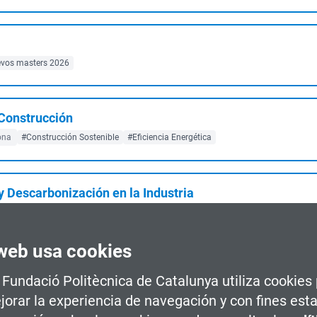
vos masters 2026
 Construcción
ona
#Construcción Sostenible
#Eficiencia Energética
y Descarbonización en la Industria
ine
Barcelona
#Economía Circular
web usa cookies
a
a Fundació Politècnica de Catalunya utiliza cookies
ona
#Business Management
jorar la experiencia de navegación y con fines esta