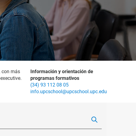
, con más
Información y orientación de
executive.
programas formativos
(34) 93 112 08 05
info.upcschool@upcschool.upc.edu