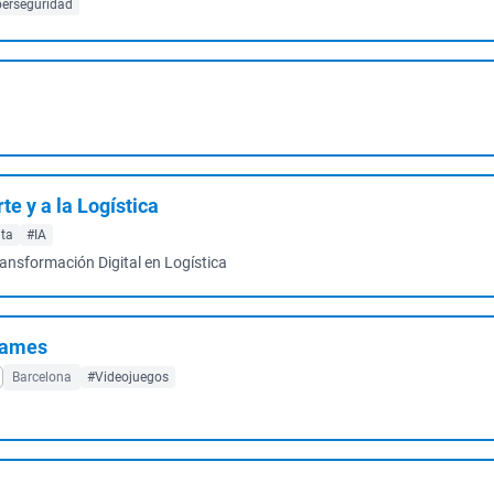
berseguridad
rte y a la Logística
ata
#IA
Transformación Digital en Logística
Games
Barcelona
#Videojuegos