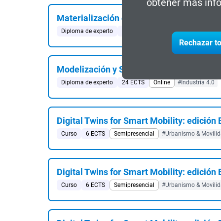
obtener más info
Materialización de Modelos y Tecnologías 
Diploma de experto
24 ECTS
Online
#Industria 4.0
Rechazar to
Modelización y Simulación en la Industria
Diploma de experto
24 ECTS
Online
#Industria 4.0
Digital Twins for Smart Mobility: edición
Curso
6 ECTS
Semipresencial
#Urbanismo & Movilida
Digital Twins for Smart Mobility: edició
Curso
6 ECTS
Semipresencial
#Urbanismo & Movilida