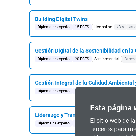
Building Digital Twins
Diploma de experto
15 ECTS
Live online
#BIM
#nue
Gestión Digital de la Sostenibilidad en la
Diploma de experto
20 ECTS
Semipresencial
Barcel
Gestión Integral de la Calidad Ambiental 
Diploma de experto
18 ECTS
Semipresencial o live onl
Esta página 
Liderazgo y Transformación Universitari
El sitio web de l
Diploma de experto
15 ECTS
Semipresencial
Barcel
terceros para me