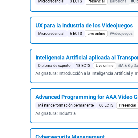
Microcredencial
3 ECTS
Presencial
Barcelona
#Ci
UX para la Industria de los Videojuegos
Microcredencial
6 ECTS
Live online
#Videojuegos
Inteligencia Artificial aplicada al Transpo
Diploma de experto
18 ECTS
Live online
#IA & Big D
Asignatura: Introducción a la Inteligencia Artificial y 
Advanced Programming for AAA Video 
Máster de formación permanente
60 ECTS
Presencial
Asignatura: Industria
Cybersecurity Management