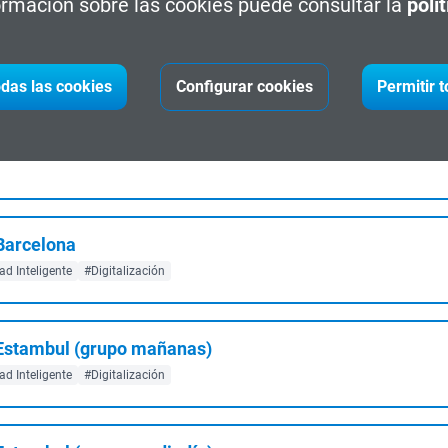
rmación sobre las cookies puede consultar la
polí
de la Industria 4.0
das las cookies
Configurar cookies
Permitir 
 4.0
 Barcelona
d Inteligente
#Digitalización
n Estambul (grupo mañanas)
d Inteligente
#Digitalización