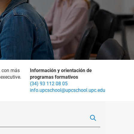
, con más
Información y orientación de
executive.
programas formativos
(34) 93 112 08 05
info.upcschool@upcschool.upc.edu