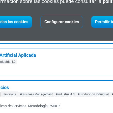
rmación sobre las cookies puede consultar la
polí
sos Industriales + Intralogística i Almacen...
das las cookies
Configurar cookies
Permitir 
raciones y Logística
Barcelona
#Executive
#Logística
#management
geniería de Procesos e Ingeniería de Product...
Artificial Aplicada
ndustria 4.0
icios
Barcelona
#Business Management
#Industria 4.0
#Producción Industrial
les y de Servicios. Metodología PMBOK