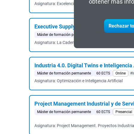
obtener más info
Asignatura: Excelencia Operativa y Simulación de Proce
Rechazar to
Executive Supply Chain Management. Ope
Máster de formación permanente
60 ECTS
Presencial
Asignatura: La Cadena de Suministro en Producción. In
Industria 4.0. Digital Twins e Inteligencia 
Máster de formación permanente
60 ECTS
Online
#I
Asignatura: Optimización e Inteligencia Artificial
Project Management Industrial y de Serv
Máster de formación permanente
60 ECTS
Presencial
Asignatura: Project Management. Proyectos Industria