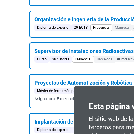
Organización e Ingeniería de la Producció
Diploma de experto
20 ECTS
Presencial
Manresa
Supervisor de Instalaciones Radioactivas
Curso
38.5 horas
Presencial
Barcelona
#Producció
Proyectos de Automatización y Robótica
Máster de formación permanente
60 ECTS
Semipresen
Asignatura: Excelencia Operativa y Simulación de Proce
Esta página 
El sitio web de l
Implantación de Proyectos de Robotizaci
terceros para me
Diploma de experto
16 ECTS
Semipresencial
Barcel