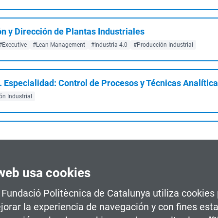
n y Dirección de Plantas Industriales
#Executive
#Lean Management
#Industria 4.0
#Producción Industrial
. Especialidad: Control de Procesos y Técnicas Analític
n Industrial
cial
Barcelona
#Robótica
#Industria 4.0
#Diseño de Producto
#Producción
sos Industriales + Intralogística i Almacen...
web usa cookies
a Fundació Politècnica de Catalunya utiliza cookies
ón
jorar la experiencia de navegación y con fines esta
ona
#Robótica