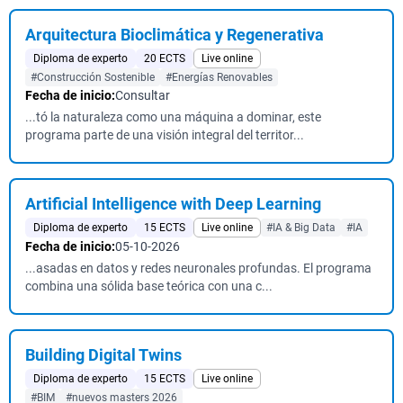
Arquitectura Bioclimática y Regenerativa
Diploma de experto
20 ECTS
Live online
#Construcción Sostenible
#Energías Renovables
Fecha de inicio:
Consultar
...tó la naturaleza como una máquina a dominar, este
programa parte de una visión integral del territor...
Artificial Intelligence with Deep Learning
Diploma de experto
15 ECTS
Live online
#IA & Big Data
#IA
Fecha de inicio:
05-10-2026
...asadas en datos y redes neuronales profundas. El programa
combina una sólida base teórica con una c...
Building Digital Twins
Diploma de experto
15 ECTS
Live online
#BIM
#nuevos masters 2026