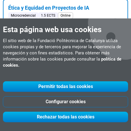
Ética y Equidad en Proyectos de IA
Microcredencial
1.5 ECTS
Online
#IA & Big Data
#microcredenciales BSC
Esta página web usa cookies
Fecha de inicio:
15-10-2026
...nza en el uso de tecnologías basadas en datos. El programa
El sitio web de la Fundació Politècnica de Catalunya utiliza
te capacita para identificar y gestionar ...
cookies propias y de terceros para mejorar la experiencia de
navegación y con fines estadísticos. Para obtener más
información sobre las cookies puede consultar la
política de
Facility Management
cookies.
Máster de formación permanente
60 ECTS
Live online
#Diseño Arquitectónico
Fecha de inicio:
16-10-2026
Permitir todas las cookies
Se desarrollará un trabajo en grupo consistente en la resolución
de un caso práctico en formato de t...
Configurar cookies
Rechazar todas las cookies
Planificación Urbana y Sostenibilidad
Máster de formación permanente
60 ECTS
Semipresencial