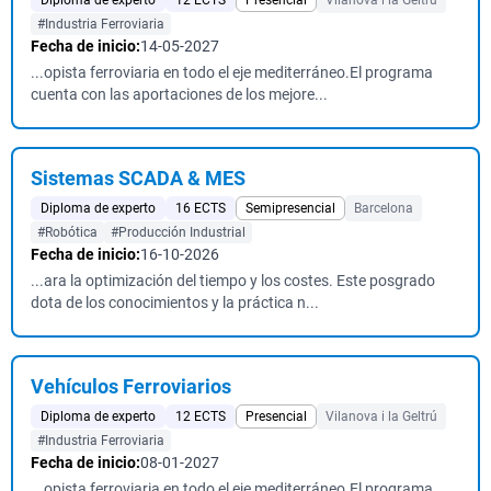
Diploma de experto
12 ECTS
Presencial
Vilanova i la Geltrú
#Industria Ferroviaria
Fecha de inicio:
14-05-2027
...opista ferroviaria en todo el eje mediterráneo.El programa
cuenta con las aportaciones de los mejore...
Sistemas SCADA & MES
Diploma de experto
16 ECTS
Semipresencial
Barcelona
#Robótica
#Producción Industrial
Fecha de inicio:
16-10-2026
...ara la optimización del tiempo y los costes. Este posgrado
dota de los conocimientos y la práctica n...
Vehículos Ferroviarios
Diploma de experto
12 ECTS
Presencial
Vilanova i la Geltrú
#Industria Ferroviaria
Fecha de inicio:
08-01-2027
...opista ferroviaria en todo el eje mediterráneo.El programa