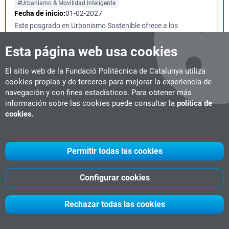
#Urbanismo & Movilidad Inteligente
Fecha de inicio:
01-02-2027
Este posgrado en Urbanismo Sostenible ofrece a los
profesionales del ámbito de la arquitectura y el ...
Esta página web usa cookies
El sitio web de la Fundació Politècnica de Catalunya utiliza
Vehículos Ferroviarios
cookies propias y de terceros para mejorar la experiencia de
Diploma de experto
12 ECTS
Presencial
Vilanova i la Geltrú
navegación y con fines estadísticos. Para obtener más
#Industria Ferroviaria
información sobre las cookies puede consultar la
política de
Fecha de inicio:
08-01-2027
cookies.
La implantación del Tren de Alta Velocidad (AVE) en nuestro
país y la consolidación de las redes de ...
Permitir todas las cookies
Vehículos y Operación de Servicios Ferroviarios
Configurar cookies
Diploma de experto
24 ECTS
Presencial
Vilanova i la Geltrú
#Industria Ferroviaria
Rechazar todas las cookies
Fecha de inicio:
23-10-2026
La implantación del Tren de Alta Velocidad (AVE) en nuestro