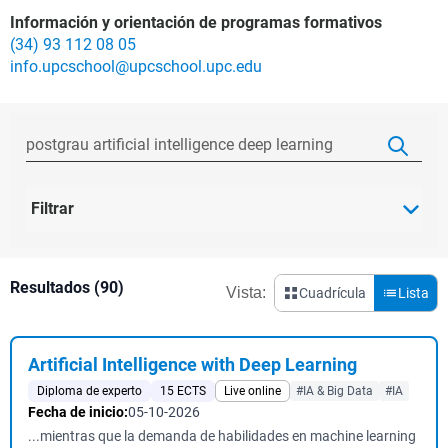
Información y orientación de programas formativos
(34) 93 112 08 05
info.upcschool@upcschool.upc.edu
Filtrar
Resultados (90)
Vista:
Cuadrícula
Lista
Artificial Intelligence with Deep Learning
Diploma de experto
15 ECTS
Live online
#IA & Big Data
#IA
Fecha de inicio:
05-10-2026
...mientras que la demanda de habilidades en machine learning