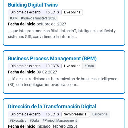
Building Digital Twins
Diploma de experto
15 ECTS
Live online
#BIM
#nuevos masters 2026
Fecha de inicio:
octubre del 2027
...que integran modelos BIM, datos IoT, inteligencia artificial y
sistemas GIS, convirtiendo la informa...
Business Process Management (BPM)
Diploma de experto
10 ECTS
Live online
#Data
Fecha de inicio:
09-02-2027
...llá de las tradicionales herramientas de business intelligence
(BI), con tecnologías innovadoras com...
Dirección de la Transformación Digital
Diploma de experto
15 ECTS
Semipresencial
Barcelona
#Executive
#Data
#Project Management
Fecha de inicio:
Iniciado (febrero 2026)