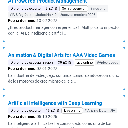
AI-Powered Product Management
Diploma de experto
9 ECTS
Semipresencial
Barcelona
#IA & Big Data
#Industria 4.0
#nuevos masters 2026
Fecha de inicio:
10-02-2027
¿Eres product manager con experiencia? ¡Multiplica tu impacto
con la IA! La inteligencia artifici...
Animation & Digital Arts for AAA Video Games
Diploma de especialización
30 ECTS
Live online
#Videojuegos
Fecha de inicio:
07-01-2027
La industria del videojuego continúa consolidándose como uno
de los motores de crecimiento de la e...
Artificial Intelligence with Deep Learning
Diploma de experto
15 ECTS
Live online
#IA & Big Data
#IA
Fecha de inicio:
05-10-2026
La inteligencia artificial se ha consolidado como uno de los