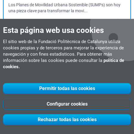
Los Planes de Movilidad Urbana Sostenible (SUMPs) son hoy
una pieza clave para transformar la movi...
Esta página web usa cookies
RISC-V: de la Teoría a la Industria
El sitio web de la Fundació Politècnica de Catalunya utiliza
Microcredencial
3 ECTS
Semipresencial
Barcelona
cookies propias y de terceros para mejorar la experiencia de
#Ciberseguridad
navegación y con fines estadísticos. Para obtener más
Fecha de inicio:
05-10-2026
información sobre las cookies puede consultar la
política de
...y su papel en ámbitos como embedded systems, edge
cookies.
computing, HPC y diseño de SoC. Para ello, trabaja...
Permitir todas las cookies
Executive Supply Chain Management.
Operaciones y Logística
Configurar cookies
Máster de formación permanente
60 ECTS
Presencial
Barcelona
#Executive
#Logística
#management
Fecha de inicio:
16-10-2026
Rechazar todas las cookies
...las Cosas (IoT) y sensores. Big Data (BD). Cloud Computing.
Análisis predictivo. Robótica. Impre...