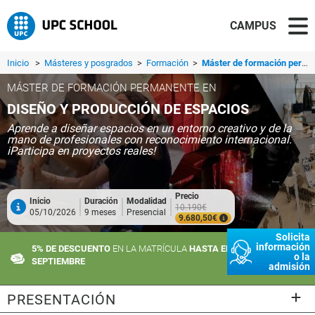
CAMPUS
Inicio
>
Másteres y posgrados
>
Formación
>
Máster de formación permanente en Diseño y Producción de Espacios
MÁSTER DE FORMACIÓN PERMANENTE EN
DISEÑO Y PRODUCCIÓN DE ESPACIOS
Aprende a diseñar espacios en un entorno creativo y de la
mano de profesionales con reconocimiento internacional.
iParticipa en proyectos reales!
Precio
Inicio
Duración
Modalidad
10.190€
05/10/2026
9 meses
Presencial
9.680,50€
Solicita
información
5% DE DESCUENTO
EN LA MATRÍCULA
HASTA EL 10 DE
o la
SEPTIEMBRE
admisión
PRESENTACIÓN