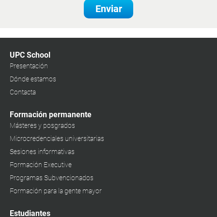
Enviar
UPC School
Presentación
Dónde estamos
Contacta
Formación permanente
Másteres y posgrados
Microcredenciales universitarias
Sesiones informativas
Formación Executive
Programas Subvencionados
Formación para la gente mayor
Estudiantes