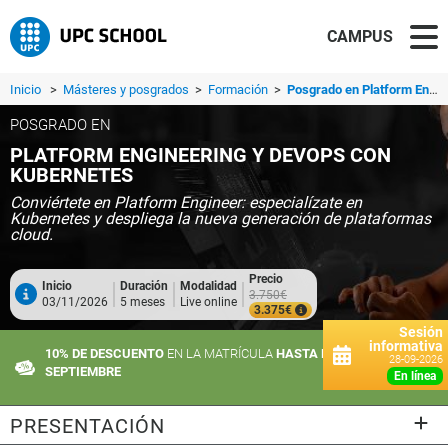
CAMPUS
Inicio
>
Másteres y posgrados
>
Formación
>
Posgrado en Platform Engineering y DevOps con Kubernetes
POSGRADO EN
PLATFORM ENGINEERING Y DEVOPS CON
KUBERNETES
Conviértete en Platform Engineer: especialízate en
Kubernetes y despliega la nueva generación de plataformas
cloud.
Precio
Inicio
Duración
Modalidad
3.750€
03/11/2026
5 meses
Live online
3.375€
Sesión
informativa
10% DE DESCUENTO
EN LA MATRÍCULA
HASTA EL 21 DE
28-09-2026
SEPTIEMBRE
en línea
PRESENTACIÓN