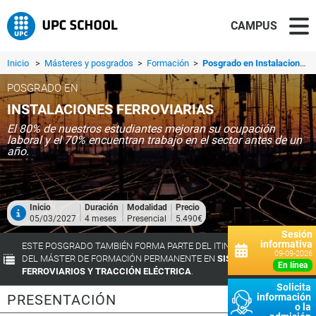
CAMPUS
Inicio
>
Másteres y posgrados
>
Formación
>
Posgrado en Instalaciones Ferroviarias
POSGRADO EN
INSTALACIONES FERROVIARIAS
El 80% de nuestros estudiantes mejoran su ocupación
laboral y el 70% encuentran trabajo en el sector antes de un
año.
Inicio
Duración
Modalidad
Precio
05/03/2027
4 meses
Presencial
5.490€
Sesión
informativa
ESTE POSGRADO TAMBIÉN FORMA PARTE DEL ITINERARIO FORMATIVO
09-09-2026
DEL MÁSTER DE FORMACIÓN PERMANENTE EN
SISTEMAS
en línea
FERROVIARIOS Y TRACCIÓN ELÉCTRICA
.
Solicita
PRESENTACIÓN
información
o la