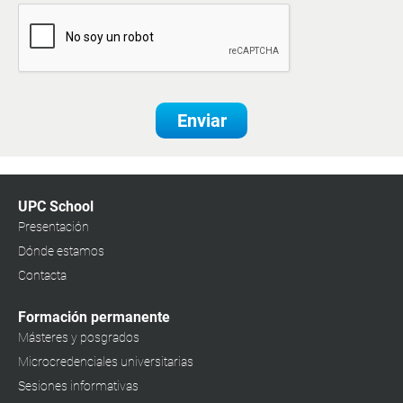
Enviar
UPC School
Presentación
Dónde estamos
Contacta
Formación permanente
Másteres y posgrados
Microcredenciales universitarias
Sesiones informativas