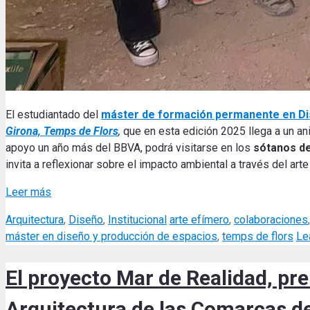
El estudiantado del
máster de formación permanente en Di
Girona, Temps de Flors
,
que en esta edición 2025 llega a un an
apoyo un año más del BBVA, podrá visitarse en los
sótanos de
invita a reflexionar sobre el impacto ambiental a través del arte
Leer más
Categories
Tags
Arquitectura
,
Diseño
,
Institucional
arte efímero
,
colaboraciones
máster en diseño y producción de espacios
,
temps de flors
Le
El proyecto Mar de Realidad, pr
Arquitectura de las Comarcas d