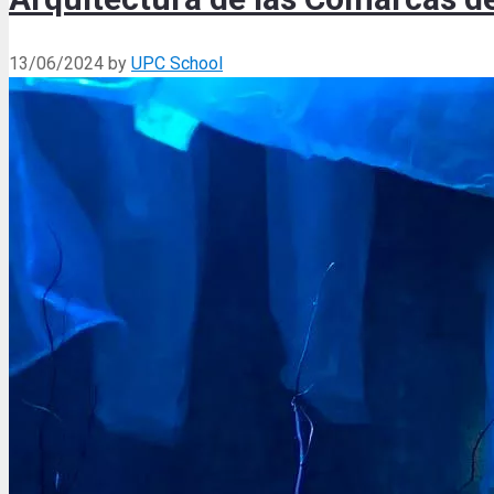
13/06/2024
by
UPC School