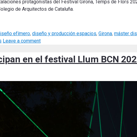
talaciones protagonistas del Festival Girona, Temps de Flors 202
Colegio de Arquitectos de Cataluña.
iseño efímero
,
diseño y producción espacios
,
Girona
,
máster di
s
Leave a comment
ipan en el festival Llum BCN 20