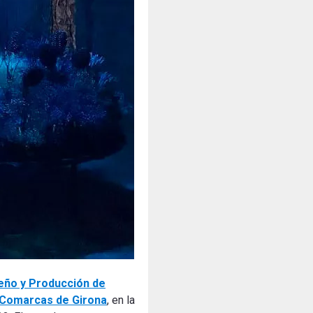
eño y Producción de
s Comarcas de Girona
, en la