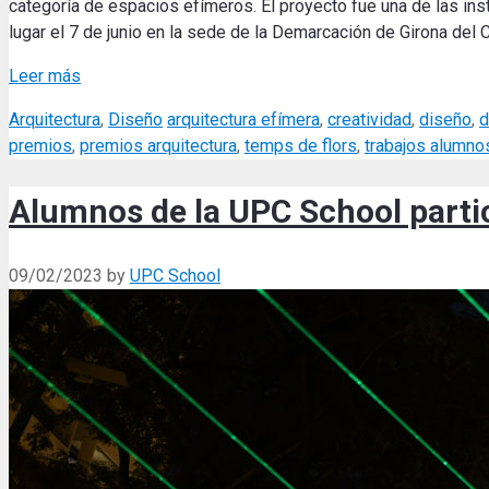
categoría de espacios efímeros. El proyecto fue una de las ins
lugar el 7 de junio en la sede de la Demarcación de Girona del 
Leer más
Categories
Tags
Arquitectura
,
Diseño
arquitectura efímera
,
creatividad
,
diseño
,
d
premios
,
premios arquitectura
,
temps de flors
,
trabajos alumno
Alumnos de la UPC School partic
09/02/2023
by
UPC School