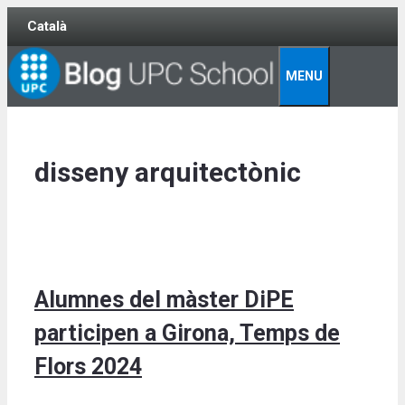
Skip
Català
to
content
MENU
disseny arquitectònic
Alumnes del màster DiPE
participen a Girona, Temps de
Flors 2024