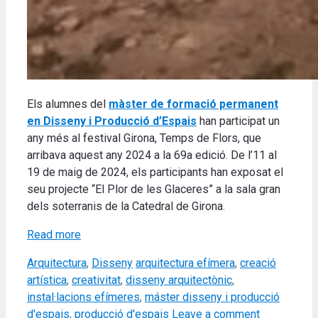
Els alumnes del
màster de formació permanent
en Disseny i Producció d’Espais
han participat un
any més al festival Girona, Temps de Flors, que
arribava aquest any 2024 a la 69a edició.
De l’11 al
19 de maig de 2024, els participants han exposat el
seu projecte “El Plor de les Glaceres” a la sala gran
dels soterranis de la Catedral de Girona
.
Read more
Categories
Tags
Arquitectura
,
Disseny
arquitectura efímera
,
creació
artística
,
creativitat
,
disseny arquitectònic
,
instal·lacions efímeres
,
máster disseny i producció
d'espais
,
producció d'espais
Leave a comment