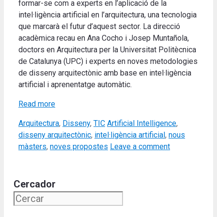
formar-se com a experts en l’aplicació de la
intel·ligència artificial en l’arquitectura, una tecnologia
que marcarà el futur d’aquest sector.
La direcció
acadèmica recau en Ana Cocho i Josep Muntañola,
doctors en Arquitectura per la Universitat Politècnica
de Catalunya (UPC) i experts en noves metodologies
de disseny arquitectònic amb base en intel·ligència
artificial i aprenentatge automàtic
.
Read more
Categories
Tags
Arquitectura
,
Disseny
,
TIC
Artificial Intelligence
,
disseny arquitectònic
,
intel·ligència artificial
,
nous
màsters
,
noves propostes
Leave a comment
Cercador