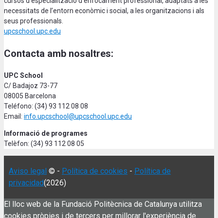
cursos d'especialització d’enfocament professional, adaptats a les
necessitats de l’entorn econòmic i social, a les organitzacions i als
seus professionals.
upcschool.upc.edu
Contacta amb nosaltres:
UPC School
C/ Badajoz 73-77
08005 Barcelona
Teléfono: (34) 93 112 08 08
Email:
info.upcschool@upcschool.upc.edu
Informació de programes
Telèfon: (34) 93 112 08 05
Aviso legal
© -
Política de cookies
-
Política de
privacidad
(2026)
El lloc web de la Fundació Politècnica de Catalunya utilitza
cookies pròpies i de tercers per millorar l'experiència de