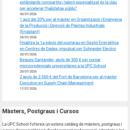
estàndards compartits i talent especialitzat és la clau
per accelerar l’habitatge públic”
30/07/2026
1 ajut del 20% per al màster en Organització i Enginyeria
de la Producció i Direcció de Plantes Industrials
(Engiplant)
24/07/2026
Finalitza la 1a edició del postgrau en Gestió Energètica
en Centres de Dades, impulsat per Schneider Electric
20/07/2026
Beques Santander: ajuts de 300 € per cursar
microcredencials universitàries a la UPC School
20/07/2026
2 ajuts de 2.500 € del Port de Barcelona per al màster
Executive en Supply Chain Management
17/07/2026
Màsters, Postgraus i Cursos
La UPC School t’ofereix un extens catàleg de màsters, postgraus i