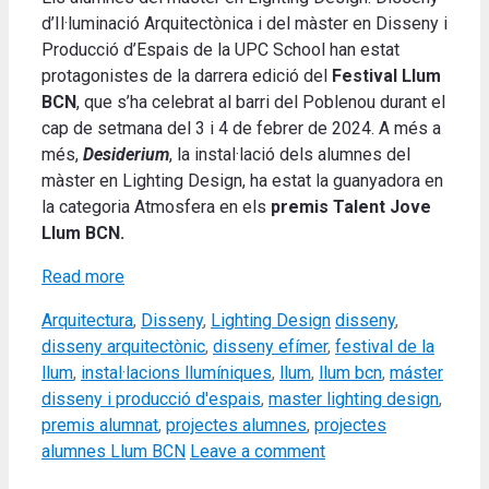
d’Il·luminació Arquitectònica i del màster en Disseny i
Producció d’Espais de la UPC School han estat
protagonistes de la darrera edició del
Festival Llum
BCN
, que s’ha celebrat al barri del Poblenou durant el
cap de setmana del 3 i 4 de febrer de 2024. A més a
més,
Desiderium
, la instal·lació dels alumnes del
màster en Lighting Design, ha estat la guanyadora en
la categoria Atmosfera en els
premis
Talent Jove
Llum BCN.
Read more
Categories
Tags
Arquitectura
,
Disseny
,
Lighting Design
disseny
,
disseny arquitectònic
,
disseny efímer
,
festival de la
llum
,
instal·lacions llumíniques
,
llum
,
llum bcn
,
máster
disseny i producció d'espais
,
master lighting design
,
premis alumnat
,
projectes alumnes
,
projectes
alumnes Llum BCN
Leave a comment