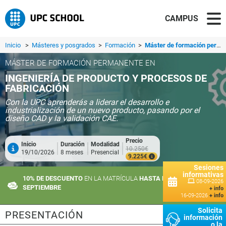
CAMPUS
Inicio
>
Másteres y posgrados
>
Formación
>
Máster de formación permanente en Ingeniería de Producto y Procesos de Fabricación
MÁSTER DE FORMACIÓN PERMANENTE EN
INGENIERÍA DE PRODUCTO Y PROCESOS DE
FABRICACIÓN
Con la UPC aprenderás a liderar el desarrollo e
industrialización de un nuevo producto, pasando por el
diseño CAD y la validación CAE.
Precio
Inicio
Duración
Modalidad
10.250€
19/10/2026
8 meses
Presencial
9.225€
Sesiones
informativas
10% DE DESCUENTO
EN LA MATRÍCULA
HASTA EL 10 DE
08-09-2026
SEPTIEMBRE
+ info
16-09-2026
+ info
Solicita
PRESENTACIÓN
información
o la