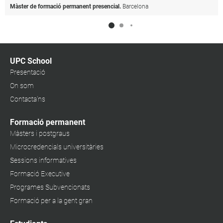
Màster de formació permanent presencial.
Barcelona
UPC School
Presentació
On som
Contacta'ns
Formació permanent
Màsters i postgraus
Microcredencials universitàries
Sessions informatives
Formació Executive
Programes Subvencionats
Formació per a la gent gran