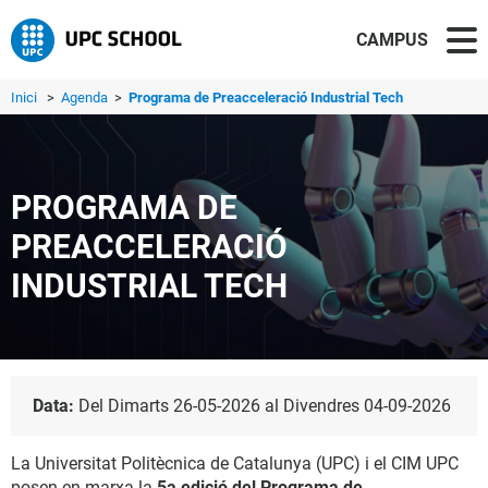
CAMPUS
Inici
>
Agenda
>
Programa de Preacceleració Industrial Tech
PROGRAMA DE
PREACCELERACIÓ
INDUSTRIAL TECH
Data:
Del Dimarts 26-05-2026 al Divendres 04-09-2026
La Universitat Politècnica de Catalunya (UPC) i el CIM UPC
posen en marxa la
5a edició del Programa de