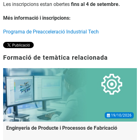
Les inscripcions estan obertes
fins al 4 de setembre.
Més informació i inscripcions:
Programa de Preacceleració Industrial Tech
Formació de temàtica relacionada
19/10/2026
Enginyeria
de
Producte
i
Processos
de
Fabricació