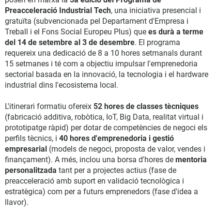
Preacceleració Industrial Tech
, una iniciativa presencial i
gratuïta (subvencionada pel Departament d'Empresa i
Treball i el Fons Social Europeu Plus) que
es durà a terme
del 14 de setembre al 3 de desembre
. El programa
requereix una dedicació de 8 a 10 hores setmanals durant
15 setmanes i té com a objectiu impulsar l'emprenedoria
sectorial basada en la innovació, la tecnologia i el hardware
industrial dins l'ecosistema local.
L'itinerari formatiu ofereix
52 hores de classes tècniques
(fabricació additiva, robòtica, IoT, Big Data, realitat virtual i
prototipatge ràpid) per dotar de competències de negoci els
perfils tècnics, i
40 hores d'emprenedoria i gestió
empresarial
(models de negoci, proposta de valor, vendes i
finançament). A més, inclou una borsa d'hores de
mentoria
personalitzada
tant per a projectes actius (fase de
preacceleració amb suport en validació tecnològica i
estratègica) com per a futurs emprenedors (fase d'idea a
llavor).